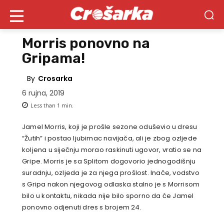
Morris ponovno na
Gripama!
By
Crosarka
6 rujna, 2019
Less than 1
min.
Jamel Morris, koji je prošle sezone oduševio u dresu
“Žutih” i postao ljubimac navijača, ali je zbog ozljede
koljena u siječnju morao raskinuti ugovor, vratio se na
Gripe. Morris je sa Splitom dogovorio jednogodišnju
suradnju, ozljeda je za njega prošlost. Inače, vodstvo
s Gripa nakon njegovog odlaska stalno je s Morrisom
bilo u kontaktu, nikada nije bilo sporno da će Jamel
ponovno odjenuti dres s brojem 24.