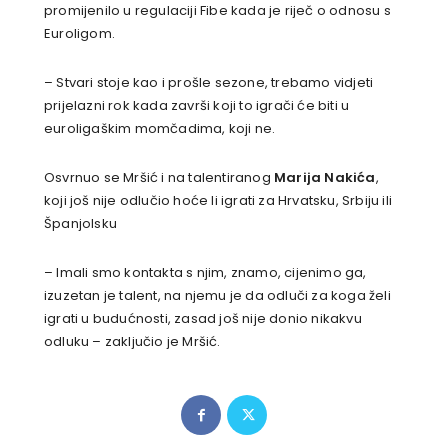
promijenilo u regulaciji Fibe kada je riječ o odnosu s
Euroligom.
– Stvari stoje kao i prošle sezone, trebamo vidjeti
prijelazni rok kada završi koji to igrači će biti u
euroligaškim momčadima, koji ne.
Osvrnuo se Mršić i na talentiranog
Marija Nakića
,
koji još nije odlučio hoće li igrati za Hrvatsku, Srbiju ili
Španjolsku
– Imali smo kontakta s njim, znamo, cijenimo ga,
izuzetan je talent, na njemu je da odluči za koga želi
igrati u budućnosti, zasad još nije donio nikakvu
odluku – zaključio je Mršić.