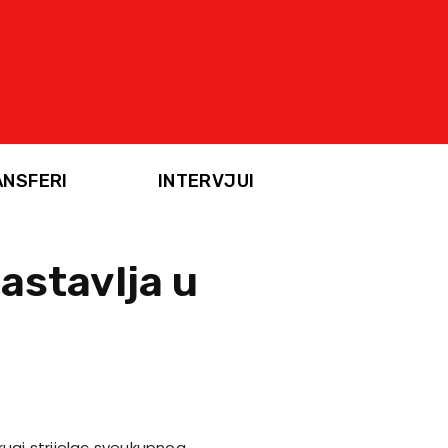
ANSFERI
INTERVJUI
nastavlja u
 drugi strijelac sveukupnog