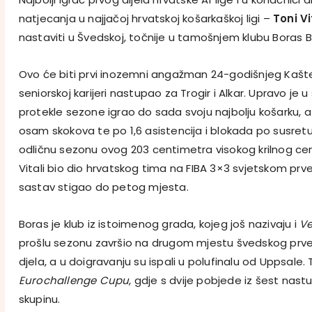
natjecanja u najjačoj hrvatskoj košarkaškoj ligi –
Toni Vi
nastaviti u Švedskoj, točnije u tamošnjem klubu Boras 
Ovo će biti prvi inozemni angažman 24-godišnjeg Kaštel
seniorskoj karijeri nastupao za Trogir i Alkar. Upravo je 
protekle sezone igrao do sada svoju najbolju košarku, a
osam skokova te po 1,6 asistencija i blokada po susret
odličnu sezonu ovog 203 centimetra visokog krilnog cen
Vitali bio dio hrvatskog tima na FIBA 3×3 svjetskom prve
sastav stigao do petog mjesta.
Boras je klub iz istoimenog grada, kojeg još nazivaju i
Ve
prošlu sezonu završio na drugom mjestu švedskog pr
djela, a u doigravanju su ispali u polufinalu od Uppsale. 
Eurochallenge Cupu
, gdje s dvije pobjede iz šest nastu
skupinu.