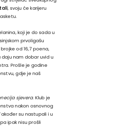
tali
, svoju će karijeru
Basketu.
anina, koji je do sada u
u sinjskom prvoligašu
 brojke od 16,7 poena,
u daju nam dobar uvid u
tra. Prošle je godine
nstvu, gdje je naš
necija sjevera
. Klub je
venstva nakon osnovnog
Također su nastupali i u
pa ipak nisu prošli