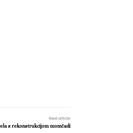
Next article
čela s rekonstrukcijom momčadi