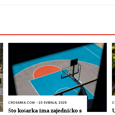
CROSARKA.COM
-
20 SVIBNJA, 2025
C
Što košarka ima zajedničko s
U