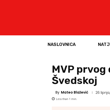
NASLOVNICA
NATJ
MVP prvog di
Švedskoj
By
Mateo Blažević
26 lipnja
Less than 1
min.