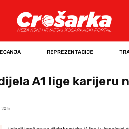
ECANJA
REPREZENTACIJE
TR
jela A1 lige karijeru 
, 2015
Najbolji igrač prvog dijela hrvatske A1 lige i u konačnici