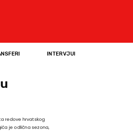
ANSFERI
INTERVJUI
nu
šta redove hrvatskog
gića je odlična sezona,