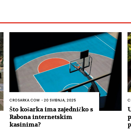
CROSARKA.COM
-
20 SVIBNJA, 2025
C
Što košarka ima zajedničko s
U
Rabona internetskim
p
kasinima?
p