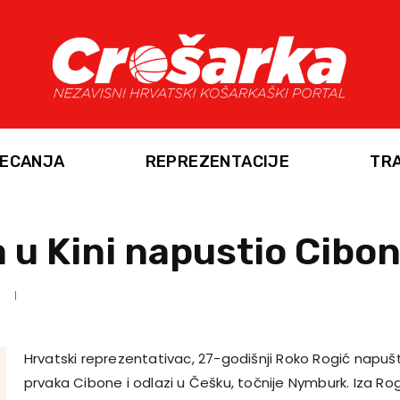
ECANJA
REPREZENTACIJE
TR
 u Kini napustio Cibo
Hrvatski reprezentativac, 27-godišnji Roko Rogić napu
prvaka Cibone i odlazi u Češku, točnije Nymburk. Iza Ro