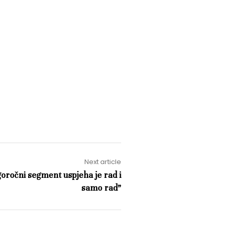
Next article
oročni segment uspjeha je rad i
samo rad”