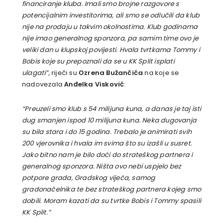
financiranje kluba. Imali smo brojne razgovore s
potencijalnim investitorima, ali smo se odlučili da klub
nije na prodaju u takvim okolnostima. Klub godinama
nije imao generalnog sponzora, pa samim time ovo je
veliki dan u klupskoj povijesti. Hvala tvrtkama Tommy i
Bobis koje su prepoznali da se u KK Split isplati
ulagati”
, riječi su
Ozrena Bužančića
na koje se
nadovezala
Anđelka Visković
:
“Preuzeli smo klub s 54 milijuna kuna, a danas je taj isti
dug smanjen ispod 10 milijuna kuna. Neka dugovanja
su bila stara i do 15 godina. Trebalo je animirati svih
200 vjerovnika i hvala im svima što su izašli u susret.
Jako bitno nam je bilo doći do strateškog partnera i
generalnog sponzora. Ništa ovo nebi uspjelo bez
potpore grada, Gradskog vijeća, samog
gradonačelnika te bez strateškog partnera kojeg smo
dobili. Moram kazati da su tvrtke Bobis i Tommy spasili
KK Split.”