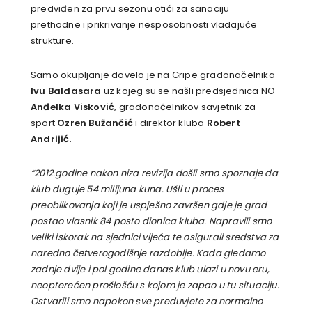
predviđen za prvu sezonu otići za sanaciju
prethodne i prikrivanje nesposobnosti vladajuće
strukture.
Samo okupljanje dovelo je na Gripe gradonačelnika
Ivu Baldasara
uz kojeg su se našli predsjednica NO
Anđelka Visković
, gradonačelnikov savjetnik za
sport
Ozren Bužančić
i direktor kluba
Robert
Andrijić
.
“2012.godine nakon niza revizija došli smo spoznaje da
klub duguje 54 milijuna kuna. Ušli u proces
preoblikovanja koji je uspješno završen gdje je grad
postao vlasnik 84 posto dionica kluba. Napravili smo
veliki iskorak na sjednici vijeća te osigurali sredstva za
naredno četverogodišnje razdoblje. Kada gledamo
zadnje dvije i pol godine danas klub ulazi u novu eru,
neopterećen prošlošću s kojom je zapao u tu situaciju.
Ostvarili smo napokon sve preduvjete za normalno