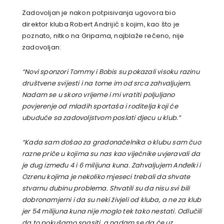
Zadovoljan je nakon potpisivanja ugovora bio
direktor kluba Robert Andrijić s kojim, kao što je
poznato, nitko na Gripama, najblaže rečeno, nije
zadovoljan:
“Novi sponzori Tommy i Bobis su pokazali visoku razinu
društvene svijesti i na tome im od srca zahvaljujem.
Nadam se u skoro vrijeme i mi vratiti poljuljano
povjerenje od mladih sportaša i roditelja koji će
ubuduće sa zadovoljstvom poslati djecu u klub.”
“Kada sam došao za gradonačelnika o klubu sam čuo
razne priče u kojima su nas kao vijećnike uvjeravali da
je dug između 4 i 6 milijuna kuna. Zahvaljujem Anđelki i
Ozrenu kojima je nekoliko mjeseci trebali da shvate
stvarnu dubinu problema. Shvatili su da nisu svi bili
dobronamjerni i da su neki živjeli od kluba, a ne za klub
jer 54 milijuna kuna nije moglo tek tako nestati. Odlučili
da to pokušamo spasiti, a nadam se da će uz