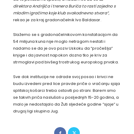
direktora Andrijića i trenera Burića to rasti zajedno s
mladim igračima koje klub svakodnevno stvara”
,
rekao je za kraj gradonačelnik Ivo Baldasar.
Slažemo se s gradonačelnikovom konstatacijom da
54 milijuna kuna nije moglo netragom nestati i
nadamo se da je ovo poziv Uskoku da “pročešlja”
knjige i da javnost napokon dozna tko je kriv za
strmoglavi pad bivšeg trostrukog europskog prvaka.
Sve dok institucije ne odrade svoj posao i krivci ne
budu izvedeni pred lice pravde priče o vraćanju sjaja
splitskoj košarci treba ostaviti po strani. Barem smo
se takvih priča naslušali u posljednjih 15-20 godina, a
malo je nedostajalo da Žuti sljedeće godine “sjaje” u
drugoj ligi skupina Jug.