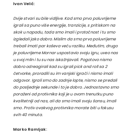
Ivan Velić:
Dvije stvari su bile vidljive. Kad smo prvo poluvrijeme
igrali sa puno više energije, tranzicije, s pritiskom na
skok u napadu, tada smo imali i protočnost i tu smo
izgledali jako dobro. Mislim da smo prvo poluvrijeme
trebali imati par koševa veću razliku. Međutim, drugo
je poluvrijeme Mornar uspostavio svoju igru, uveo nas
u svoj mlin i tu su nas iskažnjavali. Pogotovo nismo
dobro odreagirali kad su igrali pick and roll sa 2
četvorke, proradili su im vanjski igrači i nismo imali
odgovor. Igrali smo do zadnje lopte, nismo se predali
do posljednje sekunde i to je dobro. Jednostavno smo
poraženi od protivnika koji je u ovom trenutku puno
kvalitetniji od nas, ali da smo imali svoju šansu, imali
smo. Protiv ovakvog protivnika morate biti u fokusu
svih 40 minuta.
Marko Ramljak: