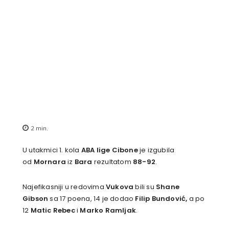
2
min.
U utakmici 1. kola
ABA lige Cibone
je izgubila
od
Mornara
iz
Bara
rezultatom
88-92
.
Najefikasniji u redovima
Vukova
bili su
Shane
Gibson
sa 17 poena, 14 je dodao
Filip Bundović,
a po
12
Matic
Rebec
i
Marko Ramljak
.