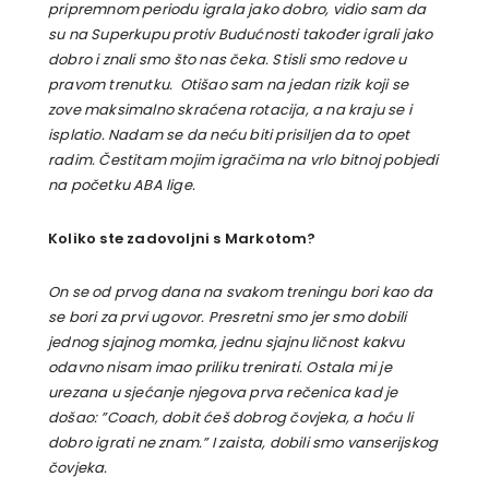
pripremnom periodu igrala jako dobro, vidio sam da
su na Superkupu protiv Budućnosti također igrali jako
dobro i znali smo što nas čeka. Stisli smo redove u
pravom trenutku. Otišao sam na jedan rizik koji se
zove maksimalno skraćena rotacija, a na kraju se i
isplatio. Nadam se da neću biti prisiljen da to opet
radim. Čestitam mojim igračima na vrlo bitnoj pobjedi
na početku ABA lige.
Koliko ste zadovoljni s Markotom?
On se od prvog dana na svakom treningu bori kao da
se bori za prvi ugovor. Presretni smo jer smo dobili
jednog sjajnog momka, jednu sjajnu ličnost kakvu
odavno nisam imao priliku trenirati. Ostala mi je
urezana u sjećanje njegova prva rečenica kad je
došao: ”Coach, dobit ćeš dobrog čovjeka, a hoću li
dobro igrati ne znam.” I zaista, dobili smo vanserijskog
čovjeka.