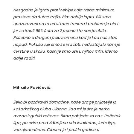
Nezgodno je igrati protiv ekipe koja treba minimum
prostora da šutne trojku čim dobije loptu. Bili smo
upozoravani na to od strane trenera i problem je bio i
jer su imali 65% šuta za 2 poena i to nas je ubilo.
Posebno u drugom poluvremenu kad je kod nas stao
napad. Pokušavali smo se vraćati, nedostajalo nam je
čvrstine u skoku. Kasnije smo ušli u njihov mlin. Idemo
dalje raditi.
Mihailo Pavićević:
Želio bi pozdraviti domaćine, naše drage prijatelje iz
Košarkaškog kluba Cibona. Žao mi je što je netko
morao izgubiti večeras. Bitna pobjeda za nas. Početak
lige, po svim predviđanjima vrlo kvalitetne, lude lige,
vrlo ujednačene. Cibona je i prošle godine u