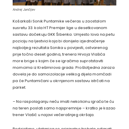
Andrej Jančijev
Košarkaši Sonik Puntamike večeras u zaostalom
susretu 33. kola HT Premijer lige u desetkovanom
sastavu dočekuju GKK Šibenka. Umjesto lova na petu
poziciju na ljestvici koja bi donijela izjednačenje
najboljeg rezultata Sonika u povijesti, ostvarenog
prije točno deset godina, trenera Hrvoja Vlašića
more brige s kojim će se igračima suprotstaviti
momcima iz Krešimirova grada. Prošlotjedna zaraza
dovela je do samoizolacije velikog dijela momčadi
pa će Puntamičani u okrnjenom sastavu istrčati na
parket.
– Na raspolaganju neću imati nekolicinu igrača te ću
na teren poslati samo najspremnije – kratko je kazao
trener Vlašić u najavi večerašnjeg okršaja.
Podsjetimo, utakmica se originalno trebala odigrati