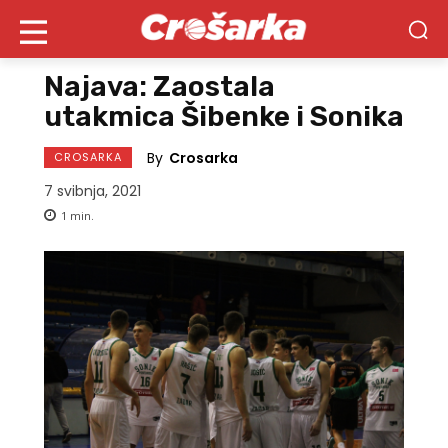
Najava: Zaostala
utakmica Šibenke i Sonika
By
Crosarka
CROSARKA
7 svibnja, 2021
1
min.