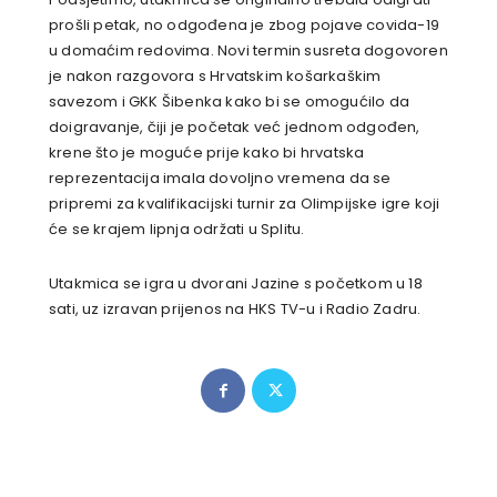
prošli petak, no odgođena je zbog pojave covida-19
u domaćim redovima. Novi termin susreta dogovoren
je nakon razgovora s Hrvatskim košarkaškim
savezom i GKK Šibenka kako bi se omogućilo da
doigravanje, čiji je početak već jednom odgođen,
krene što je moguće prije kako bi hrvatska
reprezentacija imala dovoljno vremena da se
pripremi za kvalifikacijski turnir za Olimpijske igre koji
će se krajem lipnja održati u Splitu.
Utakmica se igra u dvorani Jazine s početkom u 18
sati, uz izravan prijenos na HKS TV-u i Radio Zadru.