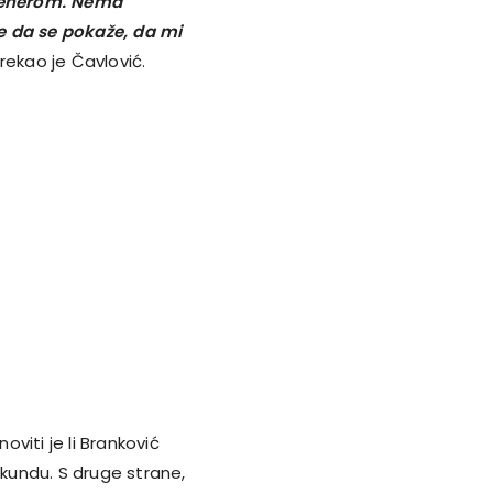
trenerom. Nema
e da se pokaže, da mi
 rekao je Čavlović.
oviti je li Branković
ekundu. S druge strane,