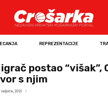
ECANJA
REPREZENTACIJE
TR
i igrač postao “višak”,
vor s njim
 veljače, 2021