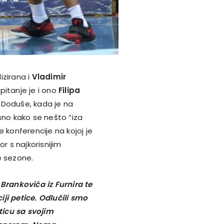
izirana i
Vladimir
itanje je i ono
Filipa
. Doduše, kada je na
sno kako se nešto “iza
je konferencije na kojoj je
r s najkorisnijim
 sezone.
 Brankovića iz Furnira te
ji petice. Odlučili smo
eticu sa svojim