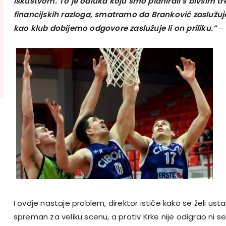
iskustvom. To je odluka koju smo planirali s bivšim 
financijskih razloga, smatramo da Branković zaslužuj
kao klub dobijemo odgovore zaslužuje li on priliku.”
–
I ovdje nastaje problem, direktor ističe kako se želi ustan
spreman za veliku scenu, a protiv Krke nije odigrao ni s