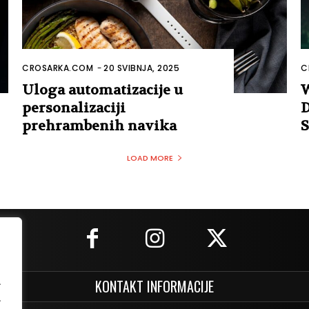
CROSARKA.COM
-
20 SVIBNJA, 2025
C
Uloga automatizacije u
W
personalizaciji
D
prehrambenih navika
S
LOAD MORE
.
KONTAKT INFORMACIJE
.