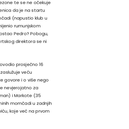
sezone te se ne očekuje
enica da je na startu
čadi (napustio klub u
mijenio rumunjskom
 postao Pedro? Pobogu,
rtskog direktora se ni
ovodio prosječno 16
zaslužuje veću
ke govore i o više nego
je nevjerojatno za
eman) i Markote (35
ninih momčadi u zadnjih
viću, koje već na prvom