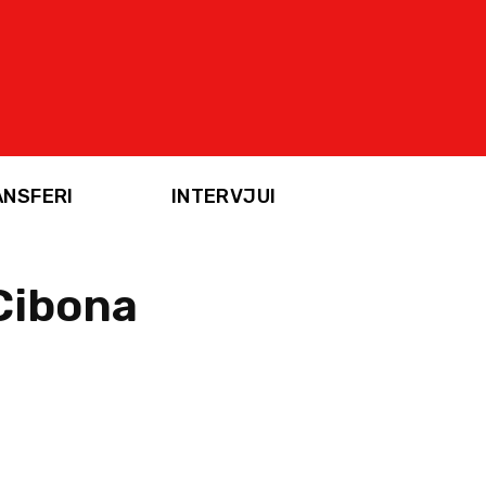
ANSFERI
INTERVJUI
 Cibona