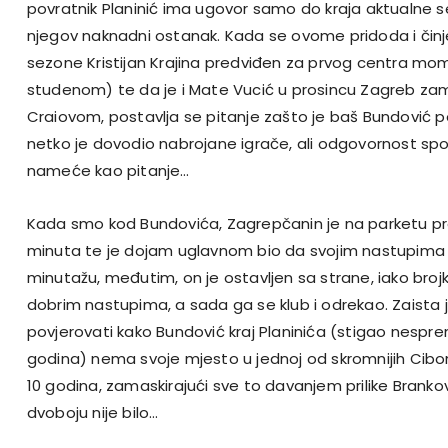
povratnik Planinić ima ugovor samo do kraja aktualne 
njegov naknadni ostanak. Kada se ovome pridoda i činj
sezone Kristijan Krajina predviđen za prvog centra mom
studenom) te da je i Mate Vucić u prosincu Zagreb za
Craiovom, postavlja se pitanje zašto je baš Bundović
netko je dovodio nabrojane igrače, ali odgovornost spo
nameće kao pitanje…
Kada smo kod Bundovića, Zagrepčanin je na parketu pr
minuta te je dojam uglavnom bio da svojim nastupima 
minutažu, međutim, on je ostavljen sa strane, iako broj
dobrim nastupima, a sada ga se klub i odrekao. Zaista 
povjerovati kako Bundović kraj Planinića (stigao nespr
godina) nema svoje mjesto u jednoj od skromnijih Cibo
10 godina, zamaskirajući sve to davanjem prilike Branko
dvoboju nije bilo…