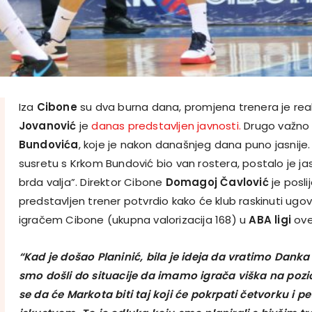
Iza
Cibone
su dva burna dana, promjena trenera je real
Jovanović
je
danas predstavljen javnosti.
Drugo važno p
Bundovića
, koje je nakon današnjeg dana puno jasnije
susretu s Krkom Bundović bio van rostera, postalo je ja
brda valja”. Direktor Cibone
Domagoj Čavlović
je posli
predstavljen trener potvrdio kako će klub raskinuti ugovo
igračem Cibone (ukupna valorizacija 168) u
ABA ligi
ove
“Kad je došao Planinić, bila je ideja da vratimo Danka
smo došli do situacije da imamo igrača viška na pozici
se da će Markota biti taj koji će pokrpati četvorku i p