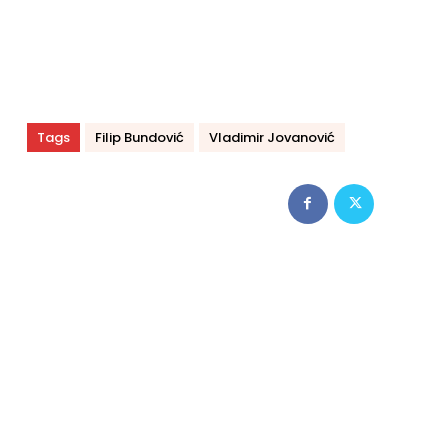
Tags
Filip Bundović
Vladimir Jovanović