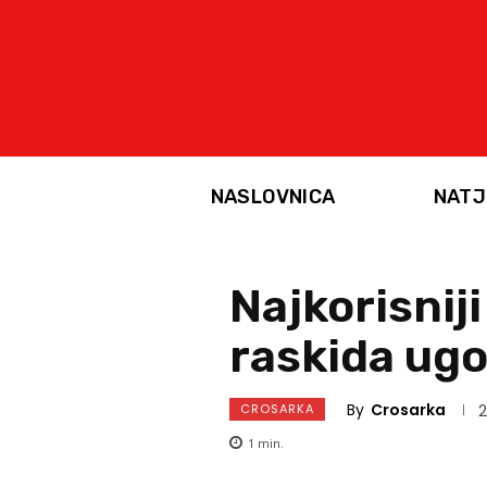
NASLOVNICA
NATJ
Najkorisnij
raskida ugo
By
Crosarka
CROSARKA
2
1
min.