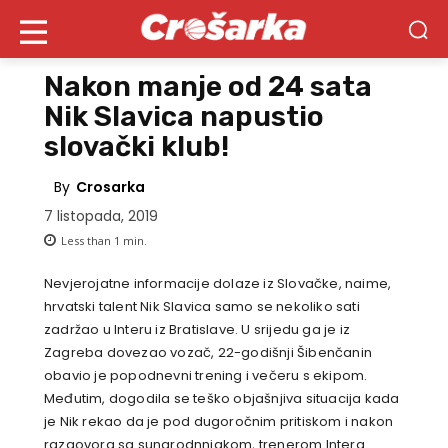
Nakon manje od 24 sata
Nik Slavica napustio
slovački klub!
By
Crosarka
7 listopada, 2019
Less than 1
min.
Nevjerojatne informacije dolaze iz Slovačke, naime,
hrvatski talent Nik Slavica samo se nekoliko sati
zadržao u Interu iz Bratislave. U srijedu ga je iz
Zagreba dovezao vozač, 22-godišnji Šibenčanin
obavio je popodnevni trening i večeru s ekipom.
Međutim, dogodila se teško objašnjiva situacija kada
je Nik rekao da je pod dugoročnim pritiskom i nakon
razgovora sa sunarodnnjakom, trenerom Intera