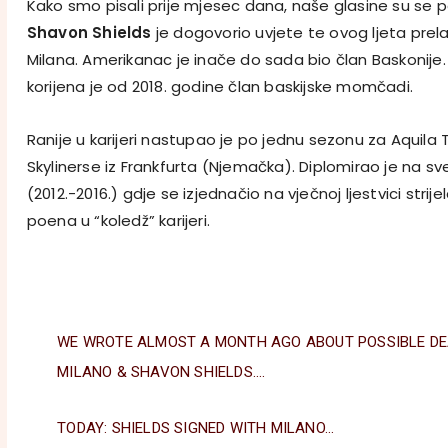
Kako smo pisali prije mjesec dana, naše glasine su se p
Shavon Shields
je dogovorio uvjete te ovog ljeta prel
Milana. Amerikanac je inače do sada bio član Baskonije
korijena je od 2018. godine član baskijske momčadi.
Ranije u karijeri nastupao je po jednu sezonu za Aquila Tre
Skylinerse iz Frankfurta (Njemačka). Diplomirao je na sv
(2012.-2016.) gdje se izjednačio na vječnoj ljestvici strij
poena u “koledž” karijeri.
WE WROTE ALMOST A MONTH AGO ABOUT POSSIBLE DE
MILANO & SHAVON SHIELDS….
TODAY: SHIELDS SIGNED WITH MILANO…