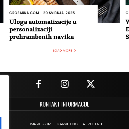
CROSARKA.COM
-
20 SVIBNJA, 2025
C
Uloga automatizacije u
W
personalizaciji
D
prehrambenih navika
S
LOAD MORE
.
KONTAKT INFORMACIJE
.
IMPRESSUM
MARKETING
REZULTATI