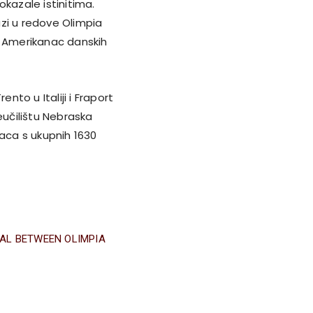
okazale istinitima.
azi u redove Olimpia
. Amerikanac danskih
nto u Italiji i Fraport
eučilištu Nebraska
elaca s ukupnih 1630
AL BETWEEN OLIMPIA