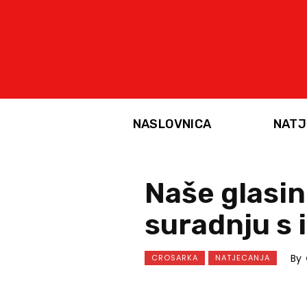
NASLOVNICA
NATJ
Naše glasin
suradnju s 
By
CROSARKA
NATJECANJA