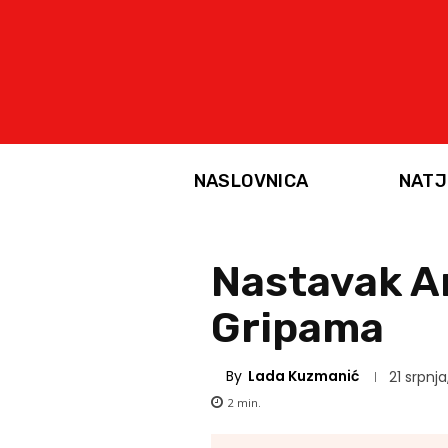
NASLOVNICA
NATJ
Nastavak An
Gripama
By
Lada Kuzmanić
21 srpnja
2
min.