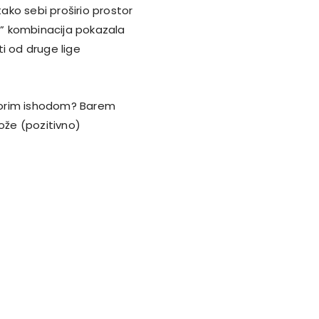
 tako sebi proširio prostor
ta” kombinacija pokazala
i od druge lige
m gorim ishodom? Barem
može (pozitivno)