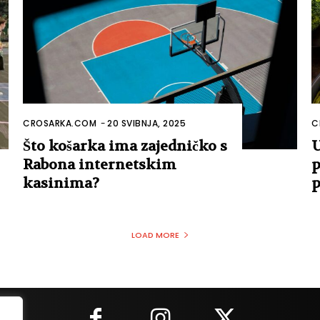
CROSARKA.COM
-
20 SVIBNJA, 2025
C
Što košarka ima zajedničko s
U
Rabona internetskim
p
kasinima?
p
LOAD MORE