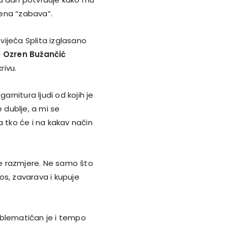
ena “zabava”.
 vijeća Splita izglasano
a
Ozren Bužančić
rivu.
nitura ljudi od kojih je
 dublje, a mi se
a tko će i na kakav način
e razmjere. Ne samo što
os, zavarava i kupuje
oblematičan je i tempo