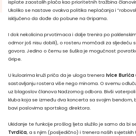
isplate zaostalih plaća kao prioritetnih tražbina člano
Ukoliko se nastave ovakva politika neplaćanja i “robovski
isključeno da dođe do pobune na Gripama.
I dok nekolicina prvotimaca i dalje trenira po paklenski
odmor još nisu dobili), o rosteru momčadi za sljedeću 
govora. Jedino o čemu se šuška je mogućnost povrat
Gripe.
U kuloarima kruži priča da je uloga trenera
Ivice Burića
sastavljanju rostera više nego minorna. O svemu odlučuj
uz blagoslov članova Nadzornog odbora. Bivši vaterpoli
kluba koja se između dva koncerta sa svojim bendom, 
bavi poslovima sportskog direktora.
Ukidanje te funkcije prošlog ljeta služilo je samo da bi 
Tvrdića
, a s njim (posljedično) i trenera naših svjetsk