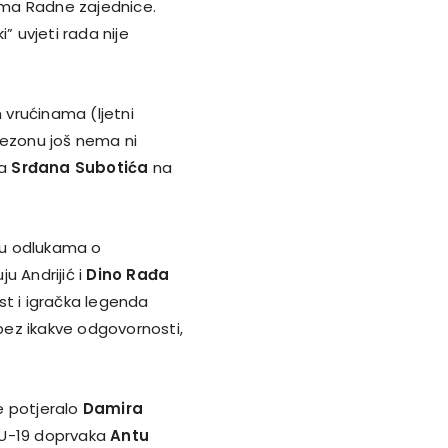
vima Radne zajednice.
” uvjeti rada nije
m vrućinama (ljetni
sezonu još nema ni
ka
Srđana Subotića
na
u odlukama o
u Andrijić i
Dino Rađa
st i igračka legenda
bez ikakve odgovornosti,
se potjeralo
Damira
ih U-19 doprvaka
Antu