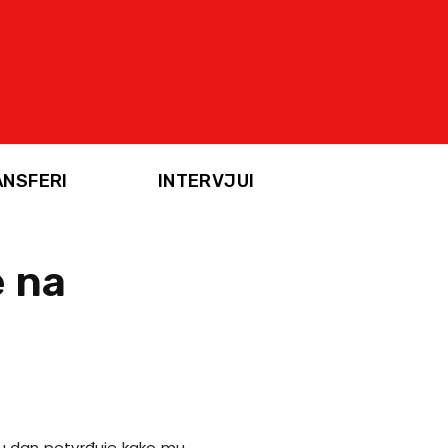
ANSFERI
INTERVJUI
e na
na u dan potvrđuje kako mu