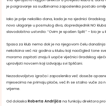
je poigravanje sa sudbinama zaposlenika postalo omilj
Iako je prije nekoliko dana, kada je na sjednici Gradskog
novo ulaganje u posrnulog diva, dopredsjednik NO klub
slavodobitno ustvrdio: “Ovim je spašen Split” – bio je u k
Spasa za klub nema dok je na njegovom čelu današnja gar
nekolicina već niz godina u klubu koji naočigled tone sve
moramo zapitati znaju li uopće vijećnici Gradskog vijeć
upravljati novcem koji izdvajaju svi Splićani.
Nezadovoljstvo igrača i zaposlenika već doseže opasn
mjesecima ne primaju plaće, već ih se stalno vuče za n
vrijeme.
Od dolaska
Roberta Andrijića
na funkciju direktora pr