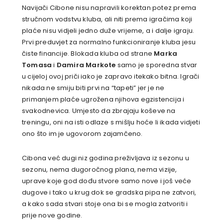
Navijači Cibone nisu napravili korektan potez prema
stručnom vodstvu kluba, ali niti prema igračima koji
plaće nisu vidjeli jedno duže vrijeme, a i dalje igraju.
Prvi preduvjet za normalno funkcioniranje kluba jesu
čiste financije. Blokada kluba od strane
Marka
Tomasa
i
Damira Markote
samo je sporedna stvar
u cijeloj ovoj priči iako je zapravo itekako bitna. Igrači
nikada ne smiju biti prvi na “tapeti” jer je ne
primanjem plaće ugrožena njihova egzistencija i
svakodnevica. Umjesto da zbrajaju koševe na
treningu, oni na isti odlaze s mišlju hoće li ikada vidjeti
ono što im je ugovorom zajamčeno.
Cibona već dugi niz godina preživljava iz sezonu u
sezonu, nema dugoročnog plana, nema vizije,
uprave koje god dođu stvore samo nove i još veće
dugove i tako u krug dok se gradska pipa ne zatvori,
a kako sada stvari stoje ona bi se mogla zatvoriti i
prije nove godine.