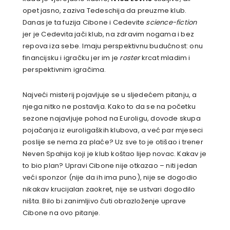
opet jasno, zaziva Tedeschija da preuzme klub.
Danas je ta fuzija Cibone i Cedevite
science-fiction
jer je Cedevita jači klub, na zdravim nogama i bez
repova iza sebe. Imaju perspektivnu budućnost: onu
financijsku i igračku jer im je
roster
krcat mladim i
perspektivnim igračima.
Najveći misterij pojavljuje se u sljedećem pitanju, a
njega nitko ne postavlja. Kako to da se na početku
sezone najavljuje pohod na Euroligu, dovode skupa
pojačanja iz euroligaških klubova, a već par mjeseci
poslije se nema za plaće? Uz sve to je otišao i trener
Neven Spahija koji je klub koštao lijep novac. Kakav je
to bio plan? Upravi Cibone nije otkazao – niti jedan
veći sponzor (nije da ih ima puno), nije se dogodio
nikakav krucijalan zaokret, nije se ustvari dogodilo
ništa. Bilo bi zanimljivo čuti obrazloženje uprave
Cibone na ovo pitanje.