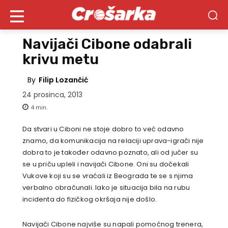
Navijači Cibone odabrali
krivu metu
By
Filip Lozančić
24 prosinca, 2013
4
min.
Da stvari u Ciboni ne stoje dobro to već odavno
znamo, da komunikacija na relaciji uprava-igrači nije
dobra to je također odavno poznato, ali od jučer su
se u priču upleli i navijači Cibone. Oni su dočekali
Vukove koji su se vraćali iz Beograda te se s njima
verbalno obračunali. Iako je situacija bila na rubu
incidenta do fizičkog okršaja nije došlo.
Navijači Cibone najviše su napali pomoćnog trenera,