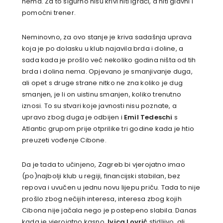
nema. Za to sigurno nisu krivi niti igrači, a niti glavni i
pomoćni trener.
Neminovno, za ovo stanje je kriva sadašnja uprava
koja je po dolasku u klub najavila brda i doline, a
sada kada je prošlo već nekoliko godina ništa od tih
brda i dolina nema. Opjevano je smanjivanje duga,
ali opet s druge strane nitko ne zna koliko je dug
smanjen, je li on uistinu smanjen, koliko trenutno
iznosi. To su stvari koje javnosti nisu poznate, a
upravo zbog duga je odbijen i
Emil Tedeschi
s
Atlantic grupom prije otprilike tri godine kada je htio
preuzeti vođenje Cibone.
Da je tada to učinjeno, Zagreb bi vjerojatno imao
(po)najbolji klub u regiji, financijski stabilan, bez
repova i uvučen u jednu novu lijepu priču. Tada to nije
prošlo zbog nečijih interesa, interesa zbog kojih
Cibona nije jačala nego je postepeno slabila. Danas
kada je vjerojatno kasno,
Ivica Lovrić
stidljivo, ali