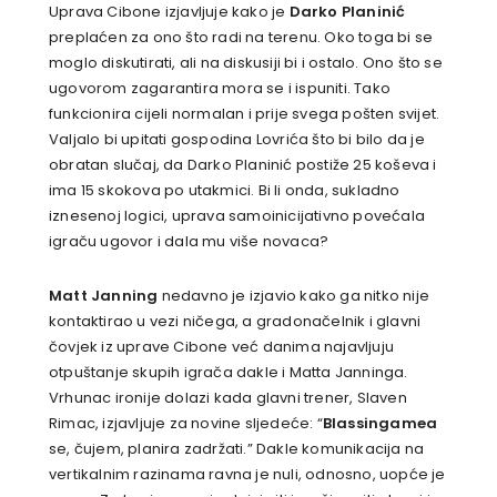
Uprava Cibone izjavljuje kako je
Darko Planinić
preplaćen za ono što radi na terenu. Oko toga bi se
moglo diskutirati, ali na diskusiji bi i ostalo. Ono što se
ugovorom zagarantira mora se i ispuniti. Tako
funkcionira cijeli normalan i prije svega pošten svijet.
Valjalo bi upitati gospodina Lovrića što bi bilo da je
obratan slučaj, da Darko Planinić postiže 25 koševa i
ima 15 skokova po utakmici. Bi li onda, sukladno
iznesenoj logici, uprava samoinicijativno povećala
igraču ugovor i dala mu više novaca?
Matt Janning
nedavno je izjavio kako ga nitko nije
kontaktirao u vezi ničega, a gradonačelnik i glavni
čovjek iz uprave Cibone već danima najavljuju
otpuštanje skupih igrača dakle i Matta Janninga.
Vrhunac ironije dolazi kada glavni trener, Slaven
Rimac, izjavljuje za novine sljedeće: “
Blassingamea
se, čujem, planira zadržati.” Dakle komunikacija na
vertikalnim razinama ravna je nuli, odnosno, uopće je