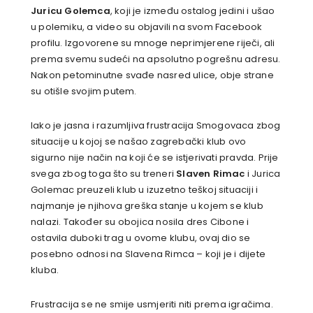
Juricu Golemca
, koji je između ostalog jedini i ušao
u polemiku, a video su objavili na svom Facebook
profilu. Izgovorene su mnoge neprimjerene riječi, ali
prema svemu sudeći na apsolutno pogrešnu adresu.
Nakon petominutne svađe nasred ulice, obje strane
su otišle svojim putem.
Iako je jasna i razumljiva frustracija Smogovaca zbog
situacije u kojoj se našao zagrebački klub ovo
sigurno nije način na koji će se istjerivati pravda. Prije
svega zbog toga što su treneri
Slaven Rimac
i Jurica
Golemac preuzeli klub u izuzetno teškoj situaciji i
najmanje je njihova greška stanje u kojem se klub
nalazi. Također su obojica nosila dres Cibone i
ostavila duboki trag u ovome klubu, ovaj dio se
posebno odnosi na Slavena Rimca – koji je i dijete
kluba.
Frustracija se ne smije usmjeriti niti prema igračima.