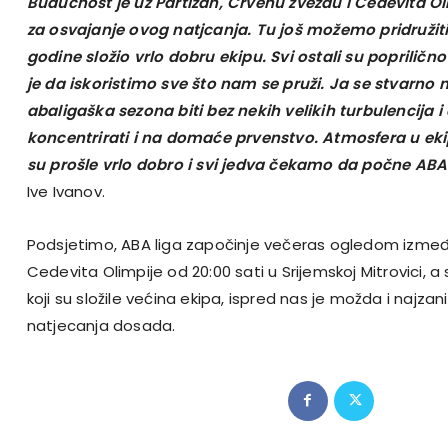
Budućnost je uz Partizan, Crvenu zvezdu i Cedevita Oli
za osvajanje ovog natjcanja. Tu još možemo pridružiti 
godine složio vrlo dobru ekipu. Svi ostali su poprilič
je da iskoristimo sve što nam se pruži. Ja se stvarn
abaligaška sezona biti bez nekih velikih turbulencija
koncentrirati i na domaće prvenstvo. Atmosfera u ekip
su prošle vrlo dobro i svi jedva čekamo da počne ABA
Ive Ivanov.
Podsjetimo, ABA liga započinje večeras ogledom izm
Cedevita Olimpije od 20:00 sati u Srijemskoj Mitrovici,
koji su složile većina ekipa, ispred nas je možda i najzan
natjecanja dosada.