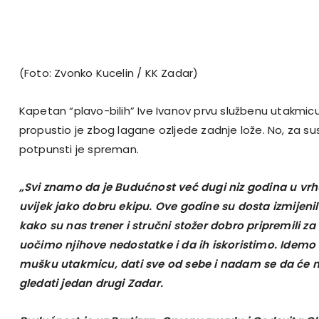
(Foto: Zvonko Kucelin / KK Zadar)
Kapetan “plavo-bilih” Ive Ivanov prvu službenu utakm
propustio je zbog lagane ozljede zadnje lože. No, za su
potpunsti je spreman.
„Svi znamo da je Budućnost već dugi niz godina u vrh
uvijek jako dobru ekipu. Ove godine su dosta izmijenili
kako su nas trener i stručni stožer dobro pripremili z
uočimo njihove nedostatke i da ih iskoristimo. Idemo
mušku utakmicu, dati sve od sebe i nadam se da će n
gledati jedan drugi Zadar.