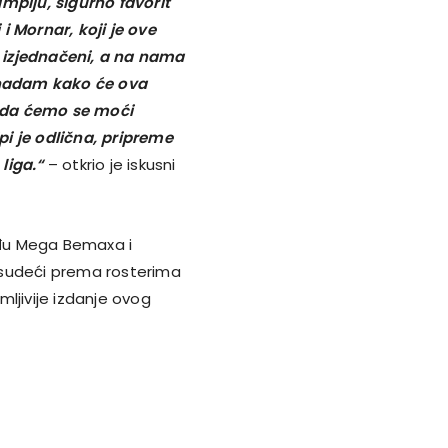
mpiju, sigurno favorit
i Mornar, koji je ove
no izjednačeni, a na nama
o nadam kako će ova
 i da ćemo se moći
i je odlična, pripreme
 liga.“
– otkrio je iskusni
eđu Mega Bemaxa i
 a sudeći prema rosterima
imljivije izdanje ovog