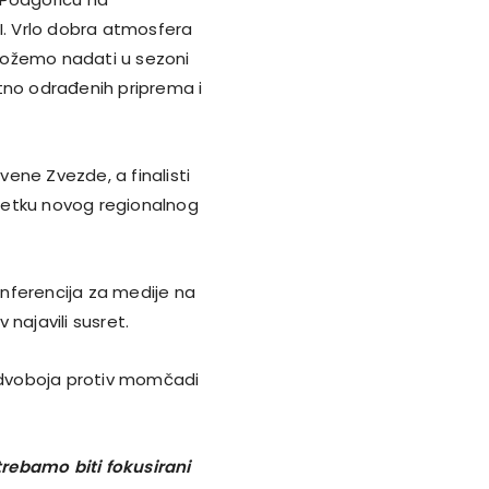
. Vrlo dobra atmosfera
e možemo nadati u sezoni
tno odrađenih priprema i
ene Zvezde, a finalisti
početku novog regionalnog
nferencija za medije na
najavili susret.
g dvoboja protiv momčadi
rebamo biti fokusirani