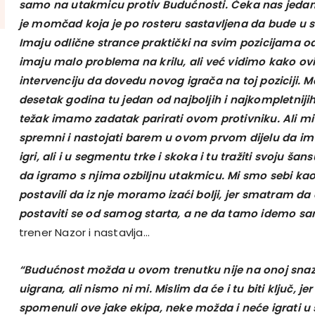
samo na utakmicu protiv Budućnosti. Čeka nas jedan 
je momčad koja je po rosteru sastavljena da bude u 
Imaju odlične strance praktički na svim pozicijama o
imaju malo problema na krilu, ali već vidimo kako ov
intervenciju da dovedu novog igrača na toj poziciji. 
desetak godina tu jedan od najboljih i najkompletniji
težak imamo zadatak parirati ovom protivniku. Ali m
spremni i nastojati barem u ovom prvom dijelu da im
igri, ali i u segmentu trke i skoka i tu tražiti svoju ša
da igramo s njima ozbiljnu utakmicu. Mi smo sebi kao 
postavili da iz nje moramo izaći bolji, jer smatram d
postaviti se od samog starta, a ne da tamo idemo sam
trener Nazor i nastavlja…
“Budućnost možda u ovom trenutku nije na onoj snazi r
uigrana, ali nismo ni mi. Mislim da će i tu biti ključ, j
spomenuli ove jake ekipa, neke možda i neće igrati u