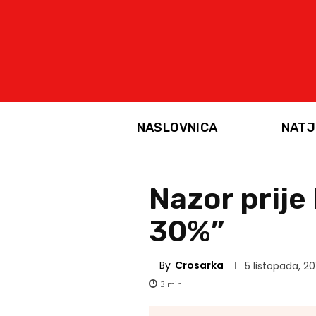
NASLOVNICA
NATJ
Nazor prije
30%”
By
Crosarka
5 listopada, 20
3
min.