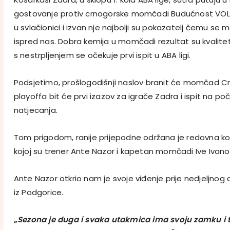
gostovanje protiv crnogorske momčadi Budućnost VOLI
u svlačionici i izvan nje najbolji su pokazatelj čemu s
ispred nas. Dobra kemija u momčadi rezultat su kvalite
s nestrpljenjem se očekuje prvi ispit u ABA ligi.
Podsjetimo, prošlogodišnji naslov branit će momčad Crv
playoffa bit će prvi izazov za igrače Zadra i ispit na 
natjecanja.
Tom prigodom, ranije prijepodne održana je redovna ko
kojoj su trener Ante Nazor i kapetan momčadi Ive Ivanov 
Ante Nazor otkrio nam je svoje viđenje prije nedjeljno
iz Podgorice.
„Sezona je duga i svaka utakmica ima svoju zamku i t