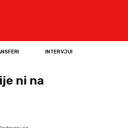
ANSFERI
INTERVJUI
je ni na
u Podgoricu na