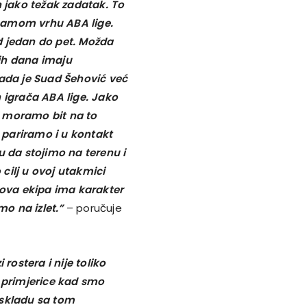
jako težak zadatak. To
samom vrhu ABA lige.
d jedan do pet. Možda
ih dana imaju
Mada je Suad Šehović već
h igrača ABA lige. Jako
i moramo bit na to
 pariramo i u kontakt
nsu da stojimo na terenu i
cilj u ovoj utakmici
a ova ekipa ima karakter
o na izlet.”
– poručuje
ostera i nije toliko
er primjerice kad smo
 skladu sa tom