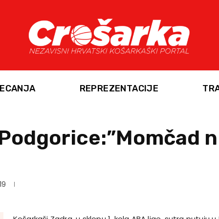
ECANJA
REPREZENTACIJE
TR
 Podgorice:”Momčad ni
19
Košarkaši Zadra, u sklopu 1. kola ABA lige, sutra putuju 