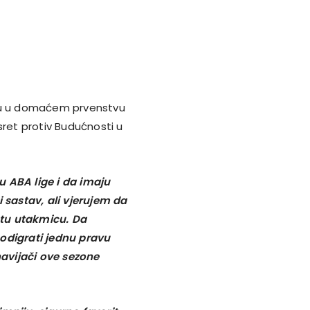
icu u domaćem prvenstvu
sret protiv Budućnosti u
u ABA lige i da imaju
 sastav, ali vjerujem da
a tu utakmicu. Da
 odigrati jednu pravu
avijači ove sezone