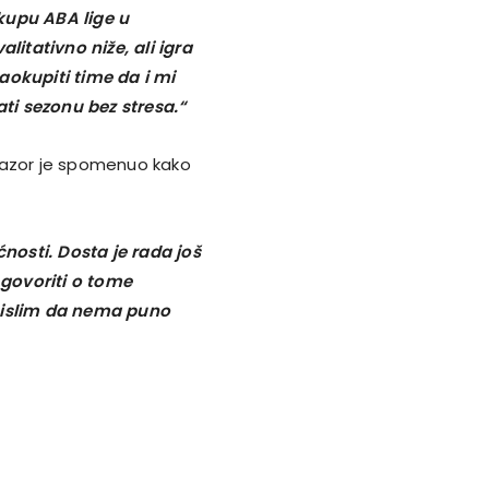
kupu ABA lige u
itativno niže, ali igra
aokupiti time da i mi
ti sezonu bez stresa.“
Nazor je spomenuo kako
osti. Dosta je rada još
 govoriti o tome
d mislim da nema puno