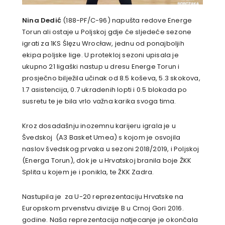
Nina Dedić
(188-PF/C-96) napušta redove Energe
Torun ali ostaje u Poljskoj gdje će sljedeće sezone
igrati za 1KS Ślęzu Wrocław, jednu od ponajboljih
ekipa poljske lige. U protekloj sezoni upisala je
ukupno 21 ligaški nastup u dresu Energe Torun i
prosječno bilježila učinak od 8.5 koševa, 5.3 skokova,
1.7 asistencija, 0.7 ukradenih lopti i 0.5 blokada po
susretu te je bila vrlo važna karika svoga tima.
Kroz dosadašnju inozemnu karijeru igrala je u
Švedskoj (A3 Basket Umea) s kojom je osvojila
naslov švedskog prvaka u sezoni 2018/2019, i Poljskoj
(Energa Torun), dok je u Hrvatskoj branila boje ŽKK
Splita u kojem je i ponikla, te ŽKK Zadra.
Nastupila je za U-20 reprezentaciju Hrvatske na
Europskom prvenstvu divizije B u Crnoj Gori 2016.
godine. Naša reprezentacija natjecanje je okončala