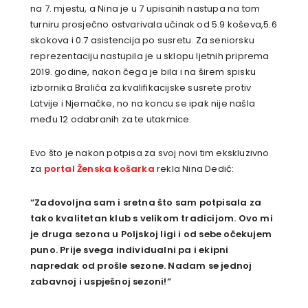
na 7. mjestu, a Nina je u 7 upisanih nastupa na tom
turniru prosječno ostvarivala učinak od 5.9 koševa,5.6
skokova i 0.7 asistencija po susretu. Za seniorsku
reprezentaciju nastupila je u sklopu ljetnih priprema
2019. godine, nakon čega je bila i na širem spisku
izbornika Bralića za kvalifikacijske susrete protiv
Latvije i Njemačke, no na koncu se ipak nije našla
među 12 odabranih za te utakmice.
Evo što je nakon potpisa za svoj novi tim ekskluzivno
za
portal Ženska košarka
rekla Nina Dedić:
“Zadovoljna sam i sretna što sam potpisala za
tako kvalitetan klub s velikom tradicijom. Ovo mi
je druga sezona u Poljskoj ligi i od sebe očekujem
puno. Prije svega individualni pa i ekipni
napredak od prošle sezone. Nadam se jednoj
zabavnoj i uspješnoj sezoni!”