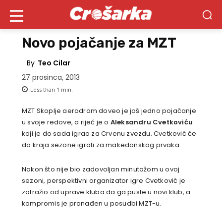
Novo pojačanje za MZT
By
Teo Cilar
27 prosinca, 2013
Less than 1
min.
MZT Skoplje aerodrom doveo je još jedno pojačanje
u svoje redove, a riječ je o
Aleksandru Cvetkoviću
koji je do sada igrao za Crvenu zvezdu. Cvetković će
do kraja sezone igrati za makedonskog prvaka.
Nakon što nije bio zadovoljan minutažom u ovoj
sezoni, perspektivni organizator igre Cvetković je
zatražio od uprave kluba da ga puste u novi klub, a
kompromis je pronađen u posudbi MZT-u.