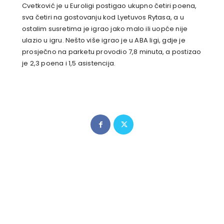
Cvetković je u Euroligi postigao ukupno četiri poena,
sva četiri na gostovanju kod Lyetuvos Rytasa, a u
ostalim susretima je igrao jako malo ili uopće nije
ulazio u igru. Nešto više igrao je u ABA ligi, gdje je
prosječno na parketu provodio 7,8 minuta, a postizao
je 2,3 poena i 1,5 asistencija.