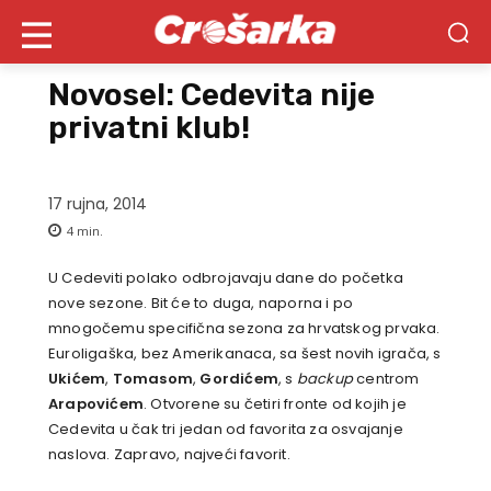
Novosel: Cedevita nije
privatni klub!
17 rujna, 2014
4
min.
U Cedeviti polako odbrojavaju dane do početka
nove sezone. Bit će to duga, naporna i po
mnogočemu specifična sezona za hrvatskog prvaka.
Euroligaška, bez Amerikanaca, sa šest novih igrača, s
Ukićem
,
Tomasom
,
Gordićem
, s
backup
centrom
Arapovićem
. Otvorene su četiri fronte od kojih je
Cedevita u čak tri jedan od favorita za osvajanje
naslova. Zapravo, najveći favorit.