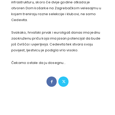
infrastrukturu, skoro će dvije godine otkada je
otvoren Dom košarke na Zagrebačkom velesajmu u
kojem treniraju razne selekcije i klubovi, ne samo
Cedevita.
Svakako, hrvatski prvak i euroligaš danas ima jednu
zaokruženu priču koja ima jasan potencijal da bude
još čvršća i uvjerljivija. Cedevita tek stvara svoju
povijest, ljestvicu je podigla vrlo visoko.
Čekamo ostale da ju dosegnu…