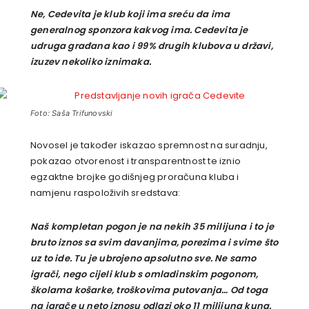
Ne, Cedevita je klub koji ima sreću da ima
generalnog sponzora kakvog ima. Cedevita je
udruga građana kao i 99% drugih klubova u državi,
izuzev nekoliko iznimaka.
Foto: Saša Trifunovski
Novosel je također iskazao spremnost na suradnju,
pokazao otvorenost i transparentnost te iznio
egzaktne brojke godišnjeg proračuna kluba i
namjenu raspoloživih sredstava:
Naš kompletan pogon je na nekih 35 milijuna i to je
bruto iznos sa svim davanjima, porezima i svime što
uz to ide. Tu je ubrojeno apsolutno sve. Ne samo
igrači, nego cijeli klub s omladinskim pogonom,
školama košarke, troškovima putovanja… Od toga
na igrače u neto iznosu odlazi oko 11 milijuna kuna.