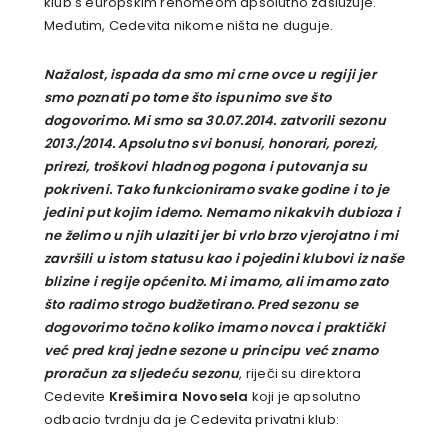
klub s europskim renomeom apsolutno zaslužuje.
Međutim, Cedevita nikome ništa ne duguje.
Nažalost, ispada da smo mi crne ovce u regiji jer
smo poznati po tome što ispunimo sve što
dogovorimo. Mi smo sa 30.07.2014. zatvorili sezonu
2013./2014. Apsolutno svi bonusi, honorari, porezi,
prirezi, troškovi hladnog pogona i putovanja su
pokriveni. Tako funkcioniramo svake godine i to je
jedini put kojim idemo. Nemamo nikakvih dubioza i
ne želimo u njih ulaziti jer bi vrlo brzo vjerojatno i mi
završili u istom statusu kao i pojedini klubovi iz naše
blizine i regije općenito. Mi imamo, ali imamo zato
što radimo strogo budžetirano. Pred sezonu se
dogovorimo točno koliko imamo novca i praktički
već pred kraj jedne sezone u principu već znamo
proračun za sljedeću sezonu
, riječi su direktora
Cedevite
Krešimira Novosela
koji je apsolutno
odbacio tvrdnju da je Cedevita privatni klub: