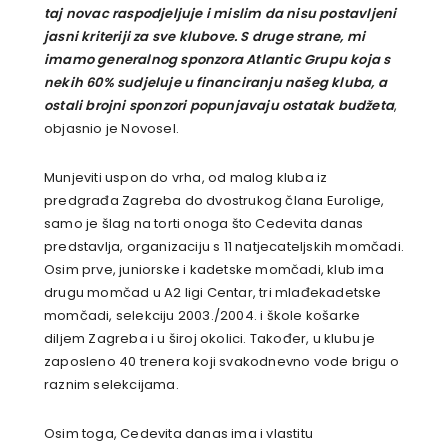
taj novac raspodjeljuje i mislim da nisu postavljeni
jasni kriteriji za sve klubove. S druge strane, mi
imamo generalnog sponzora Atlantic Grupu koja s
nekih 60% sudjeluje u financiranju našeg kluba, a
ostali brojni sponzori popunjavaju ostatak budžeta
,
objasnio je Novosel.
Munjeviti uspon do vrha, od malog kluba iz
predgrađa Zagreba do dvostrukog člana Eurolige,
samo je šlag na torti onoga što Cedevita danas
predstavlja, organizaciju s 11 natjecateljskih momčadi.
Osim prve, juniorske i kadetske momčadi, klub ima
drugu momčad u A2 ligi Centar, tri mlađekadetske
momčadi, selekciju 2003./2004. i škole košarke
diljem Zagreba i u široj okolici. Također, u klubu je
zaposleno 40 trenera koji svakodnevno vode brigu o
raznim selekcijama.
Osim toga, Cedevita danas ima i vlastitu