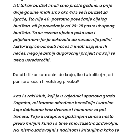
Isti takav budžet imali smo prošle godine, a prije
dvije godine imali smo oko 40% veći budžet za
igrače, što nije 40-postotno povećanje cijelog
budžeta, ali je povećanje od 20-25 posto ukupnog
budžeta. Ta se sezona ujedno pokazala i
prijelomnom jer je dokazala da novac nije jedini
faktor koji će odrediti hoćeš li imati uspjeha ili
nećeš, nego je bitniji dugoročniji projekt na koji se
treba usredotočiti.
Da bi bili transparentni do kraja, tko i u kolikoj mjeri
puni proračun hrvatskog prvaka?
Kao i svaki klub, koji je u Zajednici sportova grada
Zagreba, mi imamo određene beneficije i satnice
koje dobivamo kroz dvorane i honorare za pet
trenera. To je u ukupnom godišnjem iznosu nešto
preko milijun kuna i s time smo izuzetno zadovoljni.
No, nismo zadovoljni s načinom i kriterijima kako se