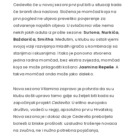
Cedevita će u novoj sezoni prvi put biti u situaciji kada
će braniti dva naslova. Složena je momčad koja na
prvi pogled ne ulijeva preveliko povjerenje za
ostvarenje najviših ciljeva. U svlačionici više nema
nekih jakih aduta iz prošle sezone:
Sutona
,
Nurkića
,
Baždarića
,
Smitha
. Međutim, u klubu su ostali vjerni
svojoj viziji razvijanja mladih igrača u kombinaciji sa
starijima i iskusnijima. I tako je ponovno stvorena
jedna radna momčad, bez ekstra zvijezda, momčad
koja se može prilagoditi košarci
Jasmina Repeše
. A
takva momčad onda može jako daleko.
Nova sezona Vitamina zapravo je potvrda da su u
klubu došli upravo tamo gdje su željeli biti kada su
započinjali projekt
Cedevita
. U elitno europsko
društvo, vodeći u regiji, apsolutno prvi u Hrvatskoj.
Nova sezona je i dokaz da je Cedevita preboljela
bolesti iz bliske prošlosti: uzaludno trošenje novaca
na zvučna, ne i nužno potrebna pojačanja,