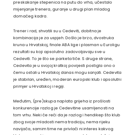
preskakanje stepenica na putu do vrha, učestalo
mijenjanje trenera, guranje u drugi plan mladog
domaćeg kadra.
Trener i rad, shvatili su u Cedeviti, dobitna je
kombinacija je za uspjeh. Došlo je brzo, dvostruka
kruna u Hrvatskoj, finale ABA lige i plasman u Euroligu
rezultati su koji apsolutno zadovoljavaju sve u
Cedeviti. To je što se parketa tiče. S druge strane,
Cedevita je u svojoj kratkoj povijesti postigla ono o
čemu ostali u Hrvatskoj danas mogu sanjati. Cedevita
je stabilan, uređen, moderan europski klub i apsolutni
primjer u Hrvatskoj i regiji.
Međutim, (pre)skupa naplata grijeha iz prošlosti
konkurencije razlog je Cedevitine usamljenosti na
tom vrhu. Neki će reći da je razlog i hendikep što klub
zbog svoje mladosti nema tradiciju, nema rijeku
navijača, samim time ne privlači ni interes kakvog