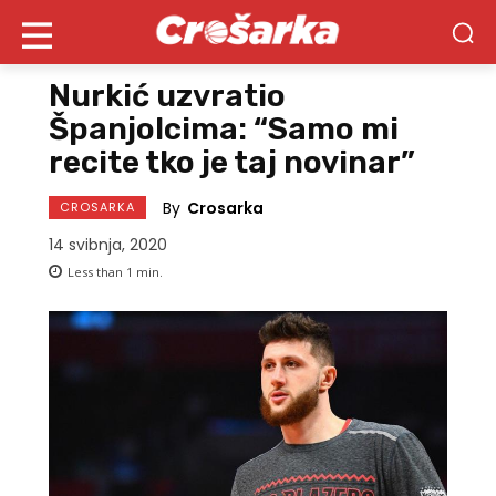
Nurkić uzvratio
Španjolcima: “Samo mi
recite tko je taj novinar”
By
Crosarka
CROSARKA
14 svibnja, 2020
Less than 1
min.