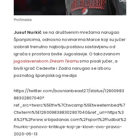
Profimedia
Jusuf Nurkić
se na društvenim mrežama narugao
Španjolcima, odnosno novinarima Marce koji su jučer
izabrali trenutno najbolju postavu sastavljenu od
igrača s prostora bivše Jugoslavije. O takozvanom
jugoslavenskom
Dream Teamu
smo pisali jučer, a
bivši igrač Cedevite i Zadra narugao se izboru
poznatog španjolskog medija.
https://twitter.com/bosnianbeast27/status/12600983
88302807040?
ref_src=twsrc%5Etfw%7Ctwcamp%5Etweetembed%7
Ctwterm%5E1260098388302807040&ref_url=https%3
A%2F%2Fwww.srbijadanas.com%2Fsport%2Ffudbal%2
Fnurkic-ponovo-kritikuje-koji-je-klovn-ovo-pravio-
2020-05-13