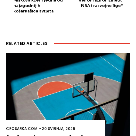
Miškova kćer i jedna od
velike razlike između
najzgodnijih
NBA i razvojne lige”
košarkašica svijeta
RELATED ARTICLES
CROSARKA.COM
-
20 SVIBNJA, 2025