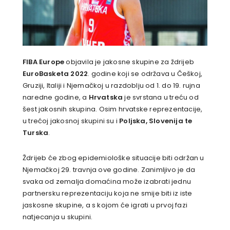
FIBA Europe
objavila je jakosne skupine za ždrijeb
EuroBasketa 2022
. godine koji se održava u Češkoj,
Gruziji, Italiji i Njemačkoj u razdoblju od 1. do 19. rujna
naredne godine, a
Hrvatska
je svrstana u treću od
šest jakosnih skupina. Osim hrvatske reprezentacije,
u trećoj jakosnoj skupini su i
Poljska, Slovenija te
Turska
.
Ždrijeb će zbog epidemiološke situacije biti održan u
Njemačkoj 29. travnja ove godine. Zanimljivo je da
svaka od zemalja domaćina može izabrati jednu
partnersku reprezentaciju koja ne smije biti iz iste
jaskosne skupine, a s kojom će igrati u prvoj fazi
natjecanja u skupini.