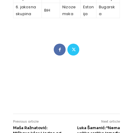
6. jakosna
Nizoze
Eston
Bugarsk
BiH
skupina
mska
ija
a
Previous article
Next article
Maša Ražnatović:
Luka Šamanić:”Nema