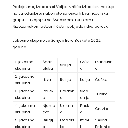
Podsjetimo, izabranici Veljka Mršića izborili su nastup
na EuroBasketu nakon što su osvojili kvalifikacijsku
grupu D u kojoj su sa Švedskom, Turskom i
Nizozemskom ostvarili četiri pobjede i dva poraza.
Jakosne skupine za ždrijeb Euro Basketa 2022.
godine
1. jakosna
Španj
Grčk
Francusk
Srbija
skupina
olska
a
a
2. jakosna
Litva
Rusija
Italija
Češka
skupina
3. jakosna
Poljsk
Hrvatsk
Slov
Turska
skupina
a
a
enija
4. jakosna
Njema
Ukrajin
Finsk
Gruzija
skupina
čka
a
a
5. jakosna
Belgij
Mađars
Izrae
Velika
skupina
a
ka
l
Britanija