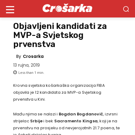
Objavljeni kandidati za
MVP-a Svjetskog
prvenstva
By
Crosarka
13 rujna, 2019
Less than 1
min.
Krovna svjetska košarkaška organizacija FIBA
objavila je 12 kandidata za MVP-a Svjetskog
prvenstva u Kini.
Mađu njima se nalazi i
Bogdan Bogdanović
, izvrsni
strijelac
Srbije
i bek
Sacramento Kingsa
, koji je na
prvenstvu na prosjeku od
nevjerojatnih 21.7 poena, te
je četvrti strijelac turnira.