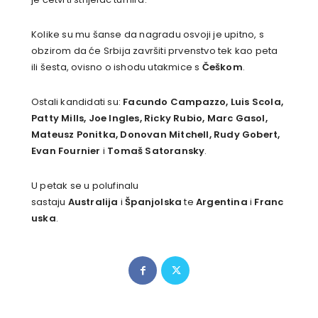
Kolike su mu šanse da nagradu osvoji je upitno, s
obzirom da će Srbija završiti prvenstvo tek kao peta
ili šesta, ovisno o ishodu utakmice s
Češkom
.
Ostali kandidati su:
Facundo Campazzo, Luis Scola,
Patty Mills, Joe Ingles, Ricky Rubio, Marc Gasol,
Mateusz Ponitka, Donovan Mitchell, Rudy Gobert,
Evan Fournier
i
Tomaš Satoransky
.
U petak se u polufinalu
sastaju
Australija
i
Španjolska
te
Argentina
i
Franc
uska
.