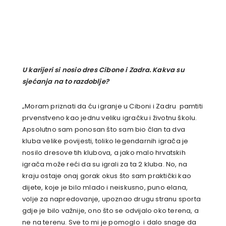
U karijeri si nosio dres Cibone i Zadra. Kakva su
sjećanja na to razdoblje?
„
Moram priznati da ću igranje u Ciboni i Zadru pamtiti
prvenstveno kao jednu veliku igračku i životnu školu.
Apsolutno sam ponosan što sam bio član ta dva
kluba velike povijesti, toliko legendarnih igrača je
nosilo dresove tih klubova, a jako malo hrvatskih
igrača može reći da su igrali za ta 2 kluba. No, na
kraju ostaje onaj gorak okus što sam praktički kao
dijete, koje je bilo mlado i neiskusno, puno elana,
volje za napredovanje, upoznao drugu stranu sporta
gdje je bilo važnije, ono što se odvijalo oko terena, a
ne na terenu. Sve to mi je pomoglo i dalo snage da