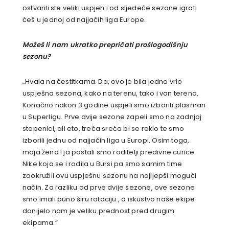
ostvarili ste veliki uspjeh i od sljedeće sezone igrati
ćeš u jednoj od najjačih liga Europe.
Možeš li nam ukratko prepričati prošlogodišnju
sezonu?
„
Hvala na čestitkama. Da, ovo je bila jedna vrlo
uspješna sezona, kako na terenu, tako i van terena.
Konačno nakon 3 godine uspjeli smo izboriti plasman
u Superligu. Prve dvije sezone zapeli smo na zadnjoj
stepenici, ali eto, treća sreća bi se reklo te smo
izborili jednu od najjačih liga u Europi. Osim toga,
moja žena i ja postali smo roditelji predivne curice
Nike koja se i rodila u Bursi pa smo samim time
zaokružili ovu uspješnu sezonu na najljepši mogući
način. Za r
azliku od prve dvije sezone, ove sezone
smo imali puno širu rotaciju , a iskustvo naše ekipe
donijelo nam je veliku prednost pred drugim
ekipama.“