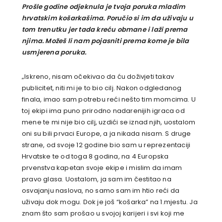
Prošle godine odjeknula je tvoja poruka mladim
hrvatskim košarkašima. Poručio si im da uživaju u
tom trenutku jer tada kreću obmane i laži prema
njima. Možeš li nam pojasniti prema kome je bila
usmjerena poruka.
„
Iskreno, nisam očekivao da ću doživjeti takav
publicitet, niti mi je to bio cilj. Nakon odgledanog
finala, imao sam potrebu reći nešto tim momcima. U
toj ekipi ima puno prirodno nadarenijih igraca od
mene te mi nije bio cilj, uzdići se iznad njih, uostalom
oni su bili prvaci Europe, a ja nikada nisam. S druge
strane, od svoje 12 godine bio sam u reprezentaciji
Hrvatske te od toga 8 godina, na 4 Europska
prvenstva kapetan svoje ekipe i mislim da imam
pravo glasa. Uostalom, ja sam im čestitao na
osvajanju naslova, no samo sam im htio reći da
uživaju dok mogu. Dok je još “košarka” na 1.mjestu. Ja
znam što sam prošao u svojoj karijeri i svi koji me