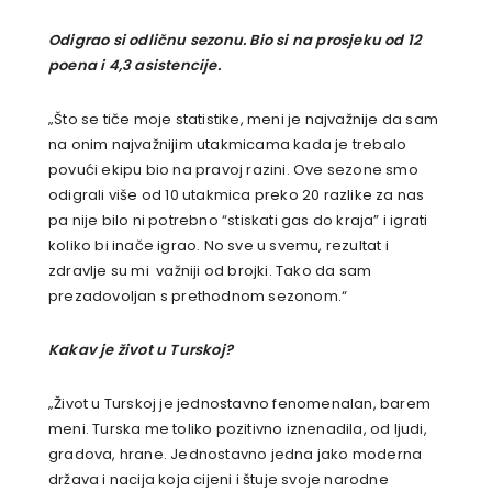
Odigrao si odličnu sezonu. Bio si na prosjeku od 12
poena i 4,3 asistencije.
„
Što se tiče moje statistike, meni je najvažnije da sam
na onim najvažnijim utakmicama kada je trebalo
povući ekipu bio na pravoj razini. Ove sezone smo
odigrali više od 10 utakmica preko 20 razlike za nas
pa nije bilo ni potrebno “stiskati gas do kraja” i igrati
koliko bi inače igrao. No sve u svemu, rezultat i
zdravlje su mi važniji od brojki. Tako da sam
prezadovoljan s prethodnom sezonom.“
Kakav je život u Turskoj?
„
Život u Turskoj je jednostavno fenomenalan, barem
meni. Turska me toliko pozitivno iznenadila, od ljudi,
gradova, hrane. Jednostavno jedna jako moderna
država i nacija koja cijeni i štuje svoje narodne