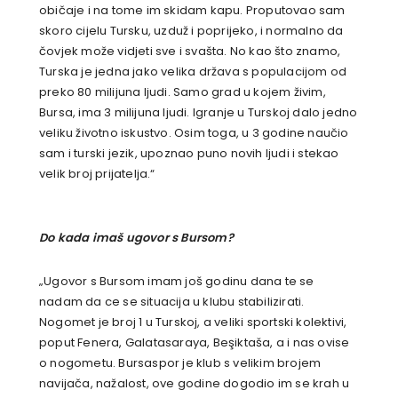
običaje i na tome im skidam kapu. Proputovao sam
skoro cijelu Tursku, uzduž i poprijeko, i normalno da
čovjek može vidjeti sve i svašta. No kao što znamo,
Turska je jedna jako velika država s populacijom od
preko 80 milijuna ljudi. Samo grad u kojem živim,
Bursa, ima 3 milijuna ljudi. Igranje u Turskoj dalo jedno
veliku životno iskustvo. Osim toga, u 3 godine naučio
sam i turski jezik, upoznao puno novih ljudi i stekao
velik broj prijatelja.“
Do kada imaš ugovor s Bursom?
„Ugovor s Bursom imam još godinu dana te se
nadam da ce se situacija u klubu stabilizirati.
Nogomet je broj 1 u Turskoj, a veliki sportski kolektivi,
poput Fenera, Galatasaraya, Beşiktaša, a i nas ovise
o nogometu. Bursaspor je klub s velikim brojem
navijača, nažalost, ove godine dogodio im se krah u