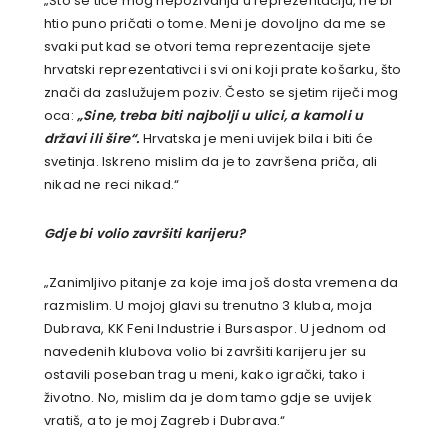
„Što se tiče mog nepozivanja u reprezentaciju, ne bi
htio puno pričati o tome. Meni je dovoljno da me se
svaki put kad se otvori tema reprezentacije sjete
hrvatski reprezentativci i svi oni koji prate košarku, što
znači da zaslužujem poziv. Često se sjetim riječi mog
oca:
„Sine, treba biti najbolji u ulici, a kamoli u
državi ili šire“.
Hrvatska je meni uvijek bila i biti će
svetinja. Iskreno mislim da je to završena priča, ali
nikad ne reci nikad.“
Gdje bi volio završiti karijeru?
„Zanimljivo pitanje za koje ima još dosta vremena da
razmislim. U mojoj glavi su trenutno 3 kluba, moja
Dubrava, KK Feni Industrie i Bursaspor. U jednom od
navedenih klubova volio bi završiti karijeru jer su
ostavili poseban trag u meni, kako igrački, tako i
životno. No, mislim da je dom tamo gdje se uvijek
vratiš, a to je moj Zagreb i Dubrava.“