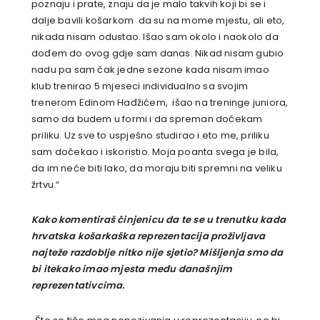
poznaju i prate, znaju da je malo takvih koji bi se i
dalje bavili košarkom da su na mome mjestu, ali eto,
nikada nisam odustao. Išao sam okolo i naokolo da
dođem do ovog gdje sam danas. Nikad nisam gubio
nadu pa sam čak jedne sezone kada nisam imao
klub trenirao 5 mjeseci individualno sa svojim
trenerom Edinom Hađžićem, išao na treninge juniora,
samo da budem u formi i da spreman dočekam
priliku. Uz sve to uspješno studirao i eto me, priliku
sam dočekao i iskoristio. Moja poanta svega je bila,
da im neće biti lako, da moraju biti spremni na veliku
žrtvu.
“
Kako komentiraš činjenicu da te se u trenutku kada
hrvatska košarkaška reprezentacija proživljava
najteže razdoblje nitko nije sjetio? Mišljenja smo da
bi itekako imao mjesta među današnjim
reprezentativcima.