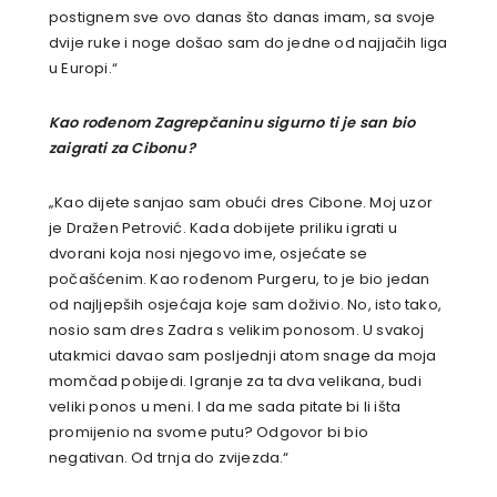
postignem sve ovo danas što danas imam, sa svoje
dvije ruke i noge došao sam do jedne od najjačih liga
u Europi.“
Kao rođenom Zagrepčaninu sigurno ti je san bio
zaigrati za Cibonu?
„Kao dijete sanjao sam obući dres Cibone. Moj uzor
je Dražen Petrović. Kada dobijete priliku igrati u
dvorani koja nosi njegovo ime, osjećate se
počašćenim. Kao rođenom Purgeru, to je bio jedan
od najljepših osjećaja koje sam doživio. No, isto tako,
nosio sam dres Zadra s velikim ponosom. U svakoj
utakmici davao sam posljednji atom snage da moja
momčad pobijedi. Igranje za ta dva velikana, budi
veliki ponos u meni. I da me sada pitate bi li išta
promijenio na svome putu? Odgovor bi bio
negativan. Od trnja do zvijezda.“