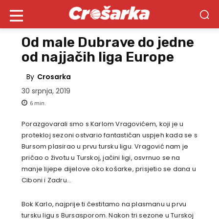
Od male Dubrave do jedne
od najjačih liga Europe
By
Crosarka
30 srpnja, 2019
6
min.
Porazgovarali smo s Karlom Vragovićem, koji je u
protekloj sezoni ostvario fantastičan uspjeh kada se s
Bursom plasirao u prvu tursku ligu. Vragović nam je
pričao o životu u Turskoj, jačini ligi, osvrnuo se na
manje lijepe dijelove oko košarke, prisjetio se dana u
Ciboni i Zadru…
Bok Karlo, najprije ti čestitamo na plasmanu u prvu
tursku ligu s Bursasporom. Nakon tri sezone u Turskoj