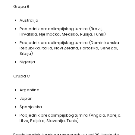
Grupa B
Australija
Pobjednik predolimpijskog turnira (Brazil,
Hrvatska, Njemačka, Meksiko, Rusija, Tunis)
Pobjednik predolimpijskog turnira (Dominikanska
Republika, Italija, Novi Zeland, Portoriko, Senegal,
Srbija)
Nigerija
Grupa C
Argentina
Japan
Španjolska
Pobjednik predolimpijskog turnira (Angola, Koreja,
Litva, Poljska, Slovenija, Tunis)
Predolimpijski turnir na rasporedu su od 29. lipnja do