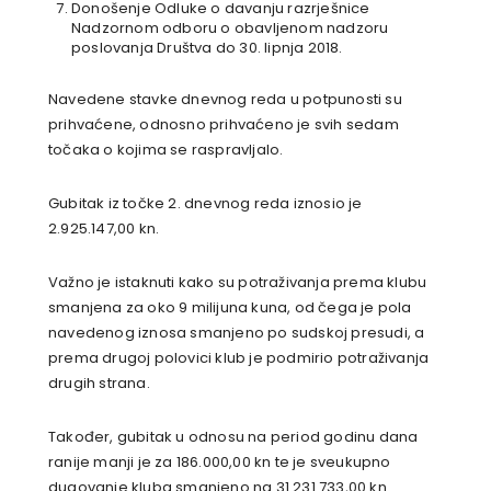
Donošenje Odluke o davanju razrješnice
Nadzornom odboru o obavljenom nadzoru
poslovanja Društva do 30. lipnja 2018.
Navedene stavke dnevnog reda u potpunosti su
prihvaćene, odnosno prihvaćeno je svih sedam
točaka o kojima se raspravljalo.
Gubitak iz točke 2. dnevnog reda iznosio je
2.925.147,00 kn.
Važno je istaknuti kako su potraživanja prema klubu
smanjena za oko 9 milijuna kuna, od čega je pola
navedenog iznosa smanjeno po sudskoj presudi, a
prema drugoj polovici klub je podmirio potraživanja
drugih strana.
Također, gubitak u odnosu na period godinu dana
ranije manji je za 186.000,00 kn te je sveukupno
dugovanje kluba smanjeno na 31.231.733,00 kn.