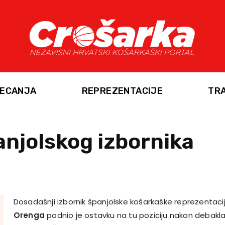
ECANJA
REPREZENTACIJE
TR
njolskog izbornika
Dosadašnji izbornik španjolske košarkaške reprezentaci
Orenga
podnio je ostavku na tu poziciju nakon debakl