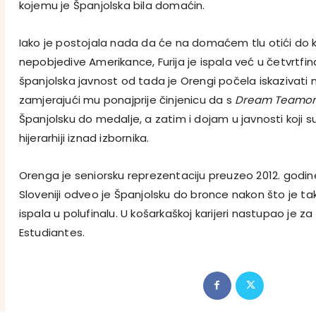
kojemu je Španjolska bila domaćin.
Iako je postojala nada da će na domaćem tlu otići do kra
nepobjedive Amerikance, Furija je ispala već u četvrtfin
španjolska javnost od tada je Orengi počela iskazivati
zamjerajući mu ponajprije činjenicu da s
Dream Teamo
Španjolsku do medalje, a zatim i dojam u javnosti koji su
hijerarhiji iznad izbornika.
Orenga je seniorsku reprezentaciju preuzeo 2012. godin
Sloveniji odveo je Španjolsku do bronce nakon što je t
ispala u polufinalu. U košarkaškoj karijeri nastupao je za 
Estudiantes.