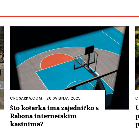
CROSARKA.COM
-
20 SVIBNJA, 2025
C
Što košarka ima zajedničko s
U
Rabona internetskim
p
kasinima?
p