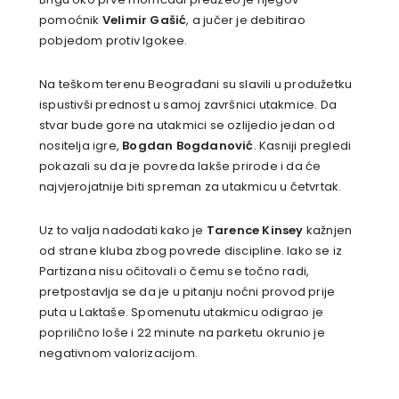
pomoćnik
Velimir Gašić
, a jučer je debitirao
pobjedom protiv Igokee.
Na teškom terenu Beograđani su slavili u produžetku
ispustivši prednost u samoj završnici utakmice. Da
stvar bude gore na utakmici se ozlijedio jedan od
nositelja igre,
Bogdan Bogdanović
. Kasniji pregledi
pokazali su da je povreda lakše prirode i da će
najvjerojatnije biti spreman za utakmicu u četvrtak.
Uz to valja nadodati kako je
Tarence Kinsey
kažnjen
od strane kluba zbog povrede discipline. Iako se iz
Partizana nisu očitovali o čemu se točno radi,
pretpostavlja se da je u pitanju noćni provod prije
puta u Laktaše. Spomenutu utakmicu odigrao je
poprilično loše i 22 minute na parketu okrunio je
negativnom valorizacijom.