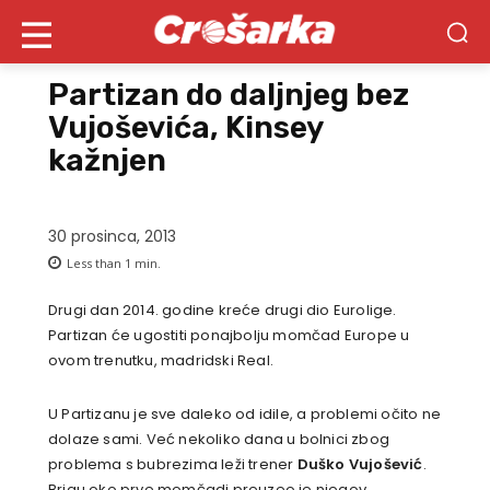
Partizan do daljnjeg bez
Vujoševića, Kinsey
kažnjen
30 prosinca, 2013
Less than 1
min.
Drugi dan 2014. godine kreće drugi dio Eurolige.
Partizan će ugostiti ponajbolju momčad Europe u
ovom trenutku, madridski Real.
U Partizanu je sve daleko od idile, a problemi očito ne
dolaze sami. Već nekoliko dana u bolnici zbog
problema s bubrezima leži trener
Duško Vujošević
.
Brigu oko prve momčadi preuzeo je njegov