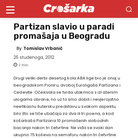
Partizan slavio u paradi
promašaja u Beogradu
By
Tomislav Vrbanić
25 studenoga, 2012
2
min.
Drugi veliki derbi desetog kola ABA lige bio je onaj u
beogradskom Pioniru, dvoboj Euroligaša Partizana i
Cedevite. Očekivala se tvrda utakmica s izraženim
ulogama obrane, no uz to smo dobili i nevjerojatno
neefikasnu šutersku predstavu u svakom aspektu,
bilo što se tiče ubačaja za dva ili tri poena, a kod
košarkaša Partizana 10 promašenih slobodnih
bacanja nakon tri četvrtine. Ne viđa se svaki dan
ukupno 75 koševa na semaforu nakon tri četvrtine.