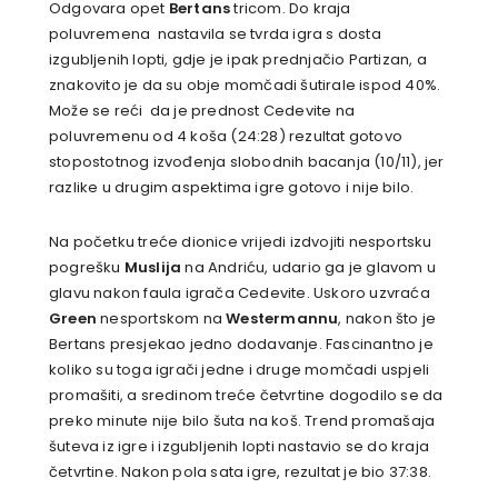
Odgovara opet
Bertans
tricom. Do kraja
poluvremena nastavila se tvrda igra s dosta
izgubljenih lopti, gdje je ipak prednjačio Partizan, a
znakovito je da su obje momčadi šutirale ispod 40%.
Može se reći da je prednost Cedevite na
poluvremenu od 4 koša (24:28) rezultat gotovo
stopostotnog izvođenja slobodnih bacanja (10/11), jer
razlike u drugim aspektima igre gotovo i nije bilo.
Na početku treće dionice vrijedi izdvojiti nesportsku
pogrešku
Muslija
na Andriću, udario ga je glavom u
glavu nakon faula igrača Cedevite. Uskoro uzvraća
Green
nesportskom na
Westermannu
, nakon što je
Bertans presjekao jedno dodavanje. Fascinantno je
koliko su toga igrači jedne i druge momčadi uspjeli
promašiti, a sredinom treće četvrtine dogodilo se da
preko minute nije bilo šuta na koš. Trend promašaja
šuteva iz igre i izgubljenih lopti nastavio se do kraja
četvrtine. Nakon pola sata igre, rezultat je bio 37:38.