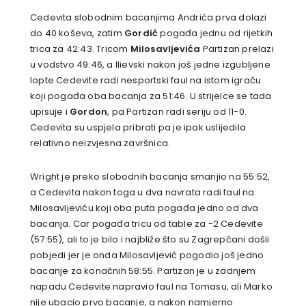
Cedevita slobodnim bacanjima Andrića prva dolazi
do 40 koševa, zatim
Gordić
pogađa jednu od rijetkih
trica za 42:43. Tricom
Milosavljevića
Partizan prelazi
u vodstvo 49:46, a Ilievski nakon još jedne izgubljene
lopte Cedevite radi nesportski faul na istom igraču
koji pogađa oba bacanja za 51:46. U strijelce se tada
upisuje i
Gordon
, pa Partizan radi seriju od 11-0.
Cedevita su uspjela pribrati pa je ipak uslijedila
relativno neizvjesna završnica.
Wright je preko slobodnih bacanja smanjio na 55:52,
a Cedevita nakon toga u dva navrata radi faul na
Milosavljeviću koji oba puta pogađa jedno od dva
bacanja. Car pogađa tricu od table za -2 Cedevite
(57:55), ali to je bilo i najbliže što su Zagrepčani došli
pobjedi jer je onda Milosavljević pogodio još jedno
bacanje za konačnih 58:55. Partizan je u zadnjem
napadu Cedevite napravio faul na Tomasu, ali Marko
nije ubacio prvo bacanje, a nakon namjerno