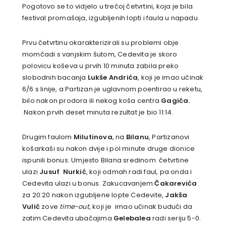
Pogotovo se to vidjelo u trećoj četvrtini, koja je bila
festival promašaja, izgubljenih lopti i faula u napadu.
Prvu četvrtinu okarakterizirali su problemi obje
momčadi s vanjskim šutom, Cedevita je skoro
polovicu koševa u prvih 10 minuta zabila preko
slobodnih bacanja
Lukše Andrića
, koji je imao učinak
6/6 s linije, a Partizan je uglavnom poentirao u reketu,
bilo nakon prodora ili nekog koša centra
Gagića.
Nakon prvih deset minuta rezultat je bio 11:14.
Drugim faulom
Milutinova
, na
Bilanu
, Partizanovi
košarkaši su nakon dvije i pol minute druge dionice
ispunili bonus. Umjesto Bilana sredinom četvrtine
ulazi
Jusuf Nurkić
, koji odmah radi faul, pa onda i
Cedevita ulazi u bonus. Zakucavanjem
Čakarevića
za 20:20 nakon izgubljene lopte Cedevite,
Jakša
Vulić
zove
time-out
, koji je imao učinak budući da
zatim Cedevita ubačajima
Gelebalea
radi seriju 5-0.