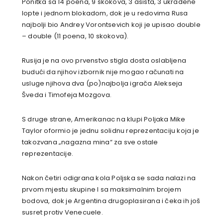
Ponitka sa 14 poena, 9 skokova, 3 asista, 3 ukradene
lopte i jednom blokadom, dok je u redovima Rusa
najbolji bio Andrey Vorontsevich koji je upisao double
– double (11 poena, 10 skokova).
Rusija je na ovo prvenstvo stigla dosta oslabljena
budući da njihov izbornik nije mogao računati na
usluge njihova dva (po)najbolja igrača Alekseja
Šveda i Timofeja Mozgova.
S druge strane, Amerikanac na klupi Poljaka Mike
Taylor oformio je jednu solidnu reprezentaciju koja je
takozvana „nagazna mina“ za sve ostale
reprezentacije.
Nakon četiri odigrana kola Poljska se sada nalazi na
prvom mjestu skupine I sa maksimalnim brojem
bodova, dok je Argentina drugoplasirana i čeka ih još
susret protiv Venecuele.