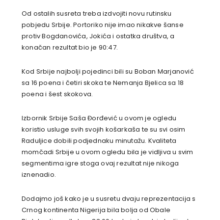
Od ostalih susreta treba izdvojiti
novu rutinsku
pobjedu Srbije. Portoriko nije imao nikakve šanse
protiv Bogdanovića, Jokića i ostatka društva, a
konačan rezultat bio je 90:47.
Kod Srbije najbolji pojedinci bili su Boban Marjanović
sa 16 poena i četiri skoka te Nemanja Bjelica sa 18
poena i šest skokova.
Izbornik Srbije Saša Đorđević u ovom je ogledu
koristio usluge svih svojih košarkaša te su svi osim
Raduljice dobili podjednaku minutažu. Kvaliteta
momčadi Srbije u ovom ogledu bila je vidljiva u svim
segmentima igre stoga ovaj rezultat nije nikoga
iznenadio.
Dodajmo još kako je u susretu dvaju reprezentacija s
Crnog kontinenta Nigerija bila bolja od Obale