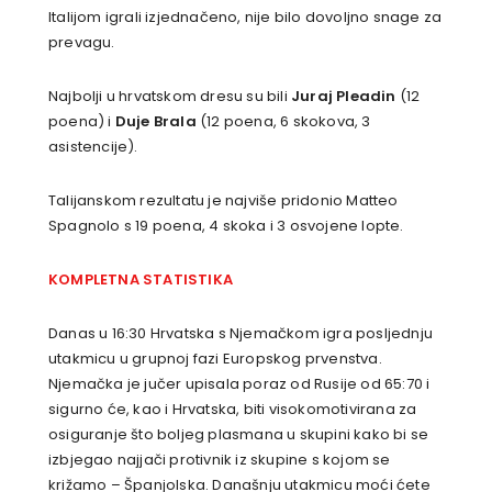
Italijom igrali izjednačeno, nije bilo dovoljno snage za
prevagu.
Najbolji u hrvatskom dresu su bili
Juraj Pleadin
(12
poena) i
Duje Brala
(12 poena, 6 skokova, 3
asistencije).
Talijanskom rezultatu je najviše pridonio Matteo
Spagnolo s 19 poena, 4 skoka i 3 osvojene lopte.
KOMPLETNA STATISTIKA
Danas u 16:30 Hrvatska s Njemačkom igra posljednju
utakmicu u grupnoj fazi Europskog prvenstva.
Njemačka je jučer upisala poraz od Rusije od 65:70 i
sigurno će, kao i Hrvatska, biti visokomotivirana za
osiguranje što boljeg plasmana u skupini kako bi se
izbjegao najjači protivnik iz skupine s kojom se
križamo – Španjolska. Današnju utakmicu moći ćete