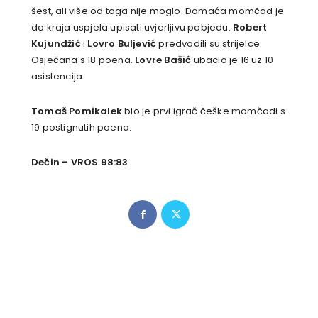
šest, ali više od toga nije moglo. Domaća momčad je
do kraja uspjela upisati uvjerljivu pobjedu.
Robert
Kujundžić
i
Lovro Buljević
predvodili su strijelce
Osječana s 18 poena.
Lovre Bašić
ubacio je 16 uz 10
asistencija.
Tomaš Pomikalek
bio je prvi igrač češke momčadi s
19 postignutih poena.
Dečin – VROS 98:83