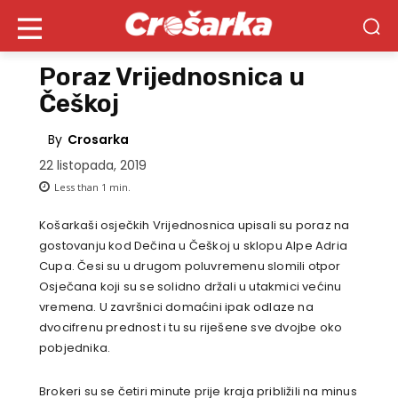
Poraz Vrijednosnica u
Češkoj
By
Crosarka
22 listopada, 2019
Less than 1
min.
Košarkaši osječkih Vrijednosnica upisali su poraz na
gostovanju kod Dečina u Češkoj u sklopu Alpe Adria
Cupa. Česi su u drugom poluvremenu slomili otpor
Osječana koji su se solidno držali u utakmici većinu
vremena. U završnici domaćini ipak odlaze na
dvocifrenu prednost i tu su riješene sve dvojbe oko
pobjednika.
Brokeri su se četiri minute prije kraja približili na minus