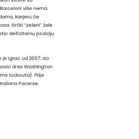
Barceloni više nema.
dama, karijeru će
sa. Grčki “zeleni” žele
tio deficitarnu poziciju
 je igrao od 2007. do
a nosio dres Washington
me lockouta). Prije
 Indiana Pacerse.