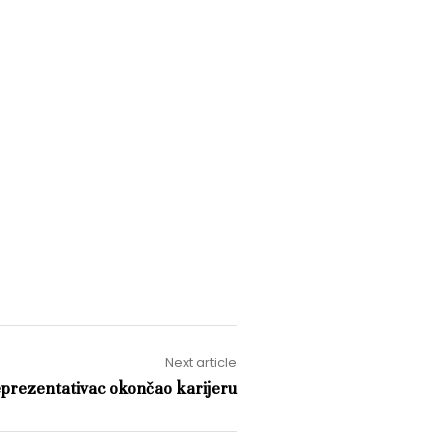
Next article
reprezentativac okončao karijeru