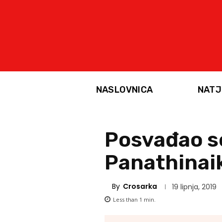
NASLOVNICA
NATJ
Posvađao se
Panathinai
By
Crosarka
19 lipnja, 2019
Less than 1
min.