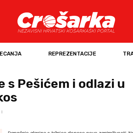
ECANJA
REPREZENTACIJE
TR
 s Pešićem i odlazi u
kos
Današnje glasine s tržnice donose nove zanimljivosti. 