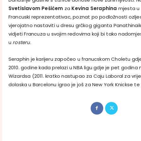
Svetislavom Pešićem
za
Kevina Seraphina
mjesta u 
Francuski reprezentativac, poznat po podložnosti ozlje
vjerojatno nastaviti u dresu grčkog giganta Panathinaiko
vidjeti Francuza u svojim redovima koji bi tako nadomjes
u
rosteru
.
Seraphin je karijeru započeo u franucskom Choletu gdje
2010. godine kada prelazi u NBA ligu gdje je pet godin
Wizardsa (2011. kratko nastupao za Caju Laboral za vrije
dolaska u Barcelonu igrao je još za New York Knickse te