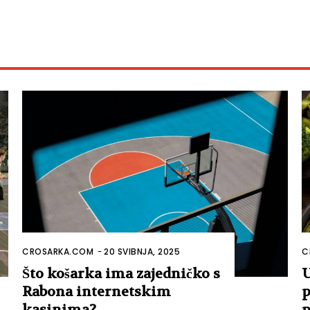
CROSARKA.COM
-
20 SVIBNJA, 2025
C
Što košarka ima zajedničko s
U
Rabona internetskim
p
kasinima?
p