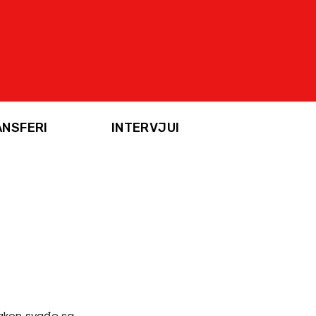
ANSFERI
INTERVJUI
Nakon svađe sa