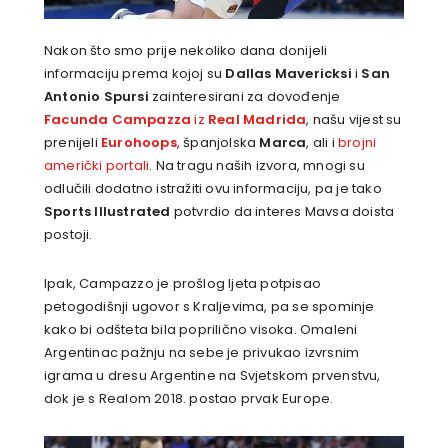
Nakon što smo prije nekoliko dana donijeli
informaciju prema kojoj su
Dallas Mavericksi
i
San
Antonio Spursi
zainteresirani za dovođenje
Facunda Campazza
iz
Real Madrida
, našu vijest su
prenijeli
Eurohoops
, španjolska
Marca
, ali i
brojni
američki portali
. Na tragu naših izvora, mnogi su
odlučili dodatno istražiti ovu informaciju, pa je tako
Sports Illustrated
potvrdio da interes Mavsa doista
postoji.
Ipak, Campazzo je prošlog ljeta potpisao
petogodišnji ugovor s Kraljevima, pa se spominje
kako bi odšteta bila poprilično visoka. Omaleni
Argentinac pažnju na sebe je privukao izvrsnim
igrama u dresu Argentine na Svjetskom prvenstvu,
dok je s Realom 2018. postao prvak Europe.