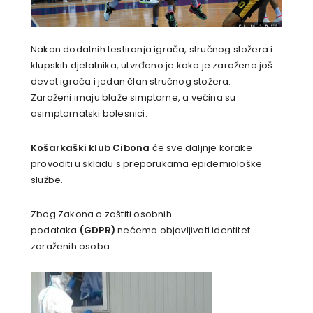
Nakon dodatnih testiranja igrača, stručnog stožera i
klupskih djelatnika, utvrđeno je kako je zaraženo još
devet igrača i jedan član stručnog stožera.
Zaraženi imaju blaže simptome, a većina su
asimptomatski bolesnici.
Košarkaški klub Cibona
će sve daljnje korake
provoditi u skladu s preporukama epidemiološke
službe.
Zbog Zakona o zaštiti osobnih
podataka
(GDPR)
nećemo objavljivati identitet
zaraženih osoba.