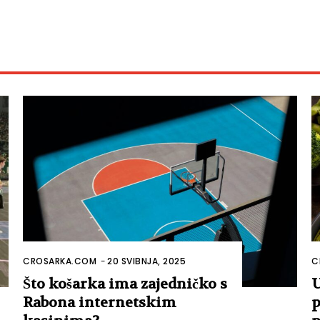
CROSARKA.COM
-
20 SVIBNJA, 2025
C
Što košarka ima zajedničko s
U
Rabona internetskim
p