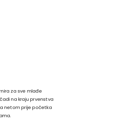
urnira za sve mlađe
čadi na kraju prvenstva
va netom prije početka
jama.