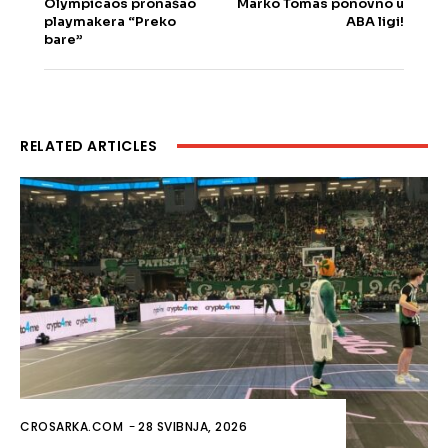
Olympicaos pronašao
Marko Tomas ponovno u
playmakera “Preko
ABA ligi!
bare”
RELATED ARTICLES
CROSARKA.COM
-
28 SVIBNJA, 2026