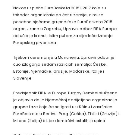
Nakon uspjeha EuroBasketa 2015 i 2017 koje su
također organizirale po četiri zemlje, a mi se
posebno sjećamo grupne faze EuroBasketa 2015
organizirane u Zagrebu, Upravni odbor FIBA Europe
odlučio je krenuti istim putem za sljedeće izdanje
Europskog prvenstva.
Tijekom ceremonije u Münchenu, Upravni odbor je
čuo izlaganja sedam različitih zemalja: Češke,
Estonije, Njemačke, Gruzije, Mađarske, Italije i
Slovenije.
Predsjednik FIBA-e Europe Turgay Demirel službeno
je objavio da je Njemačkoj dodijeljena organizacija
grupne faze koja će se igrati u u Kölnu i završnice
EuroBasketa u Berlinu. Prag (Češka), Tbilisi (Gruzija) i
Milano (Italija) bit će domaćini ostalih skupina.