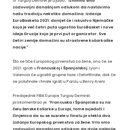
G. Turgay Demirel je izjavio
: “Iznimno smo
zadovoljni današnjom odlukom da nastavimo
našu tradiciju nekoliko domaćina. Izdanje
EuroBasketa 2021. donijet će i iskustvo Njemačke
koja je već četiri puta ugostila EuroBasket i nove
ideje Gruzije koja je prvi put organizator. Sve
četiri zemlje domaćini su strastvene košarkaške
nacije.”
Što se tiče Europskog prvenstva za žene, ono će se
2021. igrati u
Francuskoj i Španjolskoj
. Lyon i
Valencia će ugostiti grupne faze i četvrtfinale, dok će
se polufinale i finale igrati u Parizu u Bercy Areni.
Predsjednik FIBA Europe Turgay Demirel
prokomentirao je: “
Francuska i Španjolska su na
čelu ženske košarke u Europi, tome svjedoči i
činjenica da su se susrele u finalu protekla dva
izdanja Europskog prvenstva za žene. Vrlo smo
zadovoljni današnjom odlukom da dvije najbolje