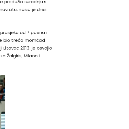
 je produžio suradnju s
avratu, nosio je dres
 prosjeku od 7 poena i
n je bio treća momčad
 Litavac 2013. je osvojio
a Žalgiris, Milano i