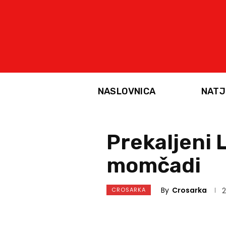
NASLOVNICA
NATJ
Prekaljeni 
momčadi
By
Crosarka
CROSARKA
2