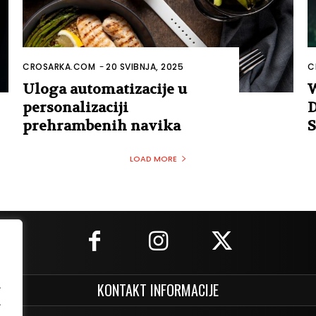
CROSARKA.COM
-
20 SVIBNJA, 2025
C
Uloga automatizacije u
W
personalizaciji
D
prehrambenih navika
S
LOAD MORE
.
KONTAKT INFORMACIJE
.