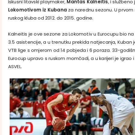
Iskusni litavski playmaker,
Mantas Kalneitis
, i službeno
Lokomotivom iz Kubana
za narednu sezonu. U prvom n
ruskog kluba od 2012. do 2015. godine.
Kalneitis je ove sezone za Lokomotiv u Eurocupu bio na
3.5 asistencije, a u trenutku prekida natjecanja, Kuba
VTB lige s omjerom od 14 pobjeda i 6 poraza. 33-godišnji
Eurocup upravo s ruskom momčadi, a u karijeri je igrao i z
ASVEL.