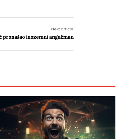
Next article
ić pronašao inozemni angažman