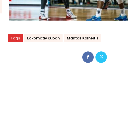
Tags
Lokomotiv Kuban
Mantas Kalneitis