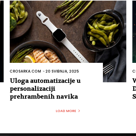
CROSARKA.COM
-
20 SVIBNJA, 2025
C
Uloga automatizacije u
W
personalizaciji
D
prehrambenih navika
S
LOAD MORE