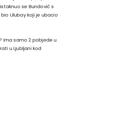
 istaknuo se Bundović s
 bio Ulubay koji je ubacio
MP ima samo 2 pobjede u
ti u Ljubljani kod