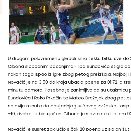
U drugom poluvremenu gledali smo tešku bitku sve do 
Cibona slobodnim bacanjima Filipa Bundovića stigla do 
nakon toga ispao iz igre zbog petog prekršaja. Najbolji
Novačić je na 3:58 do kraja ubacio poene za 81:72, a tre
minutu odmora. Posebno je zanimljivo da su utakmicu prij
Bundovića i Roko Prkačin te Mateo Drežnjak zbog pet o
na dvije minute do posljednjeg sučevog zvižduka Josip B
+10, dvoboj je bio riješen. Cibona je slavila rezultatom 9
Novačić je susret zaključio s čak 28 poena uz sjajan šut 