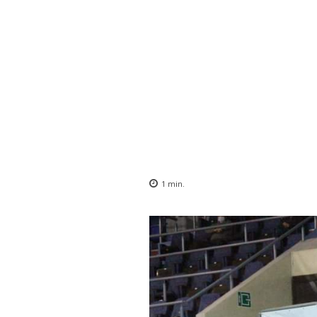
1
min.