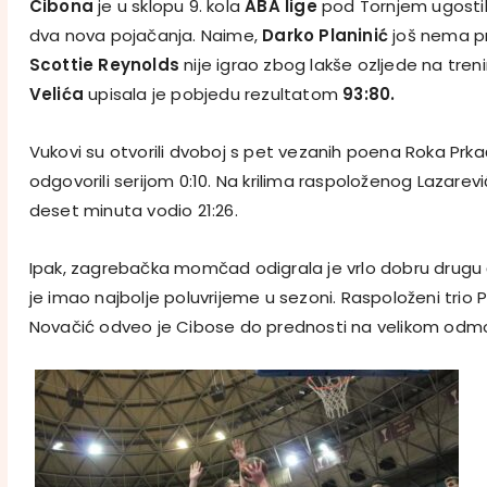
Cibona
je u sklopu 9. kola
ABA lige
pod Tornjem ugosti
dva nova pojačanja. Naime,
Darko Planinić
još nema p
Scottie Reynolds
nije igrao zbog lakše ozljede na tr
Velića
upisala je pobjedu rezultatom
93:80.
Vukovi su otvorili dvoboj s pet vezanih poena Roka Prkač
odgovorili serijom 0:10. Na krilima raspoloženog Lazarev
deset minuta vodio 21:26.
Ipak, zagrebačka momčad odigrala je vrlo dobru drugu č
je imao najbolje poluvrijeme u sezoni. Raspoloženi trio
Novačić odveo je Cibose do prednosti na velikom odmo