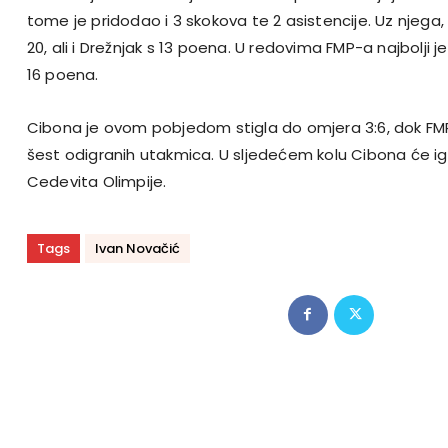
tome je pridodao i 3 skokova te 2 asistencije. Uz njega,
20, ali i Drežnjak s 13 poena. U redovima FMP-a najbolji je
16 poena.
Cibona je ovom pobjedom stigla do omjera 3:6, dok F
šest odigranih utakmica. U sljedećem kolu Cibona će igra
Cedevita Olimpije.
Tags
Ivan Novačić