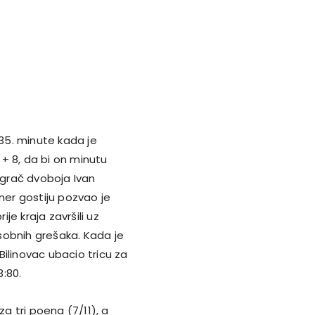
35. minute kada je
+ 8, da bi on minutu
 igrač dvoboja Ivan
ner gostiju pozvao je
e kraja završili uz
sobnih grešaka. Kada je
ilinovac ubacio tricu za
3:80.
za tri poena (7/11), a