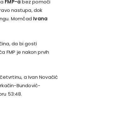
la
FMP-a
bez pomoći
ravo nastupa, dok
eningu. Momčad
Ivana
ina, da bi gosti
ića FMP je nakon prvih
etvrtinu, a Ivan Novačić
 Prkačin-Bundović-
ru 53:48.