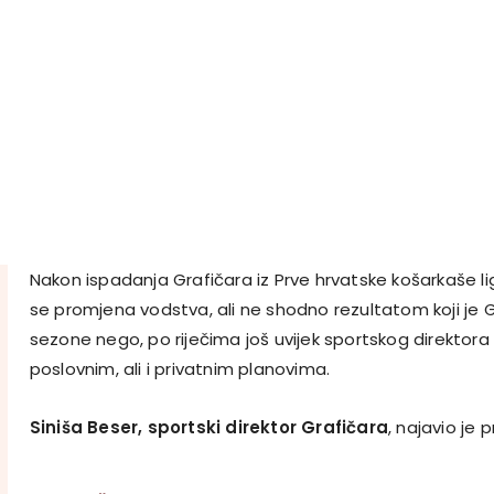
Nakon ispadanja Grafičara iz Prve hrvatske košarkaše l
se promjena vodstva, ali ne shodno rezultatom koji je G
sezone nego, po riječima još uvijek sportskog direktora
poslovnim, ali i privatnim planovima.
Siniša Beser, sportski direktor Grafičara
, najavio je 