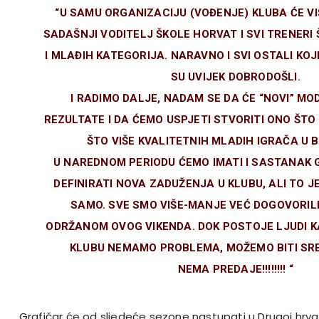
“U SAMU ORGANIZACIJU (VOĐENJE) KLUBA ĆE VIŠ
SADAŠNJI VODITELJ ŠKOLE HORVAT I SVI TRENERI
I MLAĐIH KATEGORIJA. NARAVNO I SVI OSTALI KOJ
SU UVIJEK DOBRODOŠLI.
I RADIMO DALJE, NADAM SE DA ĆE “NOVI” MO
REZULTATE I DA ĆEMO USPJETI STVORITI ONO ŠTO
ŠTO VIŠE KVALITETNIH MLADIH IGRAČA U 
U NAREDNOM PERIODU ĆEMO IMATI I SASTANAK 
DEFINIRATI NOVA ZADUŽENJA U KLUBU, ALI TO J
SAMO. SVE SMO VIŠE-MANJE VEĆ DOGOVORIL
ODRŽANOM OVOG VIKENDA. DOK POSTOJE LJUDI K
KLUBU NEMAMO PROBLEMA, MOŽEMO BITI SRET
NEMA PREDAJE!!!!!!!! “
Grafičar će od sljedeće sezone nastupati u Drugoj hrvat