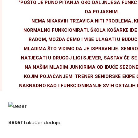
“POŠTO JE PUNO PITANJA OKO DALJNJEGA FUNKCI
DA POJASNIM.
NEMA NIKAKVIH TRZAVICA NITI PROBLEMA, KL
NORMALNO FUNKCIONIRATI. ŠKOLA KOŠARKE IDE
RADOM, MOŽDA ĆEMO I VIŠE ULAGATI U BUDUĆ
MLADIMA ŠTO VIDIMO DA JE ISPRAVNIJE. SENIRO
NATJECATI U DRUGOJ LIGI SJEVER, SASTAV ĆE SE
NA NAŠIM MLADIM JUNIORIMA OD IDUĆE SEZON
KOJIM POJAČANJEM. TRENER SENIORSKE EKIPE 
NAKNADNO KAO I FUNKCIONIRANJE SVIH OSTALIH 
Beser
također dodaje: