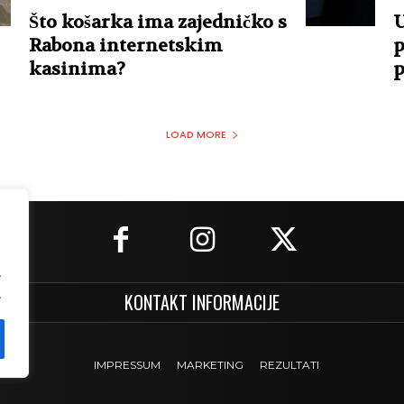
Što košarka ima zajedničko s
U
Rabona internetskim
p
kasinima?
p
LOAD MORE
.
.
KONTAKT INFORMACIJE
IMPRESSUM
MARKETING
REZULTATI