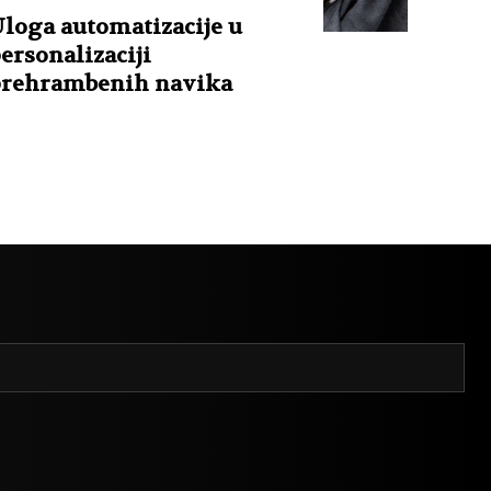
loga automatizacije u
ersonalizaciji
rehrambenih navika