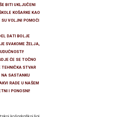
E BITI UKLJUČENI
 ŠKOLE KOŠARKE KAO
I SU VOLJNI POMOĆI
DEL DATI BOLJE
 JE SVAKOME ŽELJA,
BUDUĆNOSTI!
GDJE ĆE SE TOČNO
E TEHNIČKA STVAR
I NA SASTANKU
AKVI RADE U NAŠEM
NI I PONOSNI!
skoj košarkaškoj ligi