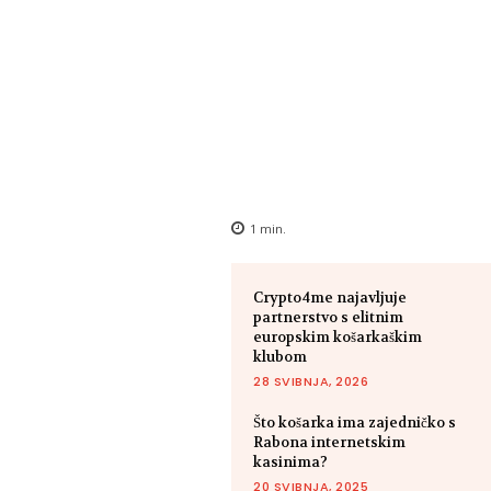
1
min.
Crypto4me najavljuje
partnerstvo s elitnim
europskim košarkaškim
klubom
28 SVIBNJA, 2026
Što košarka ima zajedničko s
Rabona internetskim
kasinima?
20 SVIBNJA, 2025