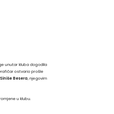
ige unutar kluba dogodila
rafičar ostvario prošle
Siniše Besera
, njegovim
promjene u klubu.