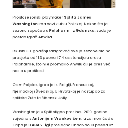
Prošlosezonski playmaker
Splita James
Washington
ima novi klub u Poljskoj. Nakon što je
sezonu započeo u
Polpharmi iz Gdanska,
sada je
postao igrač
Anwila.
Iskusni 33-godišnji razigravač ove je sezone bio na
prosjeku od 11.3 poena i 7.4 asistencija u dresu
Polpharme, što nije promaklo Anwilu čiji je dres već
nosio u prošlosti.
Osim Poljske, igrao je i u Belgiji, Francuskoj,
Njemačkoj i Švedskoj. U Hrvatskoj je nastupao za
splitske Žute te šibenski Jolly.
Washington je u Split stigao prosincu 2019. godine
zajedno s
Antonijem Vrankovićem
, a za momčad s
Gripa je u
ABA 2 ligi
prosječno ubacivao 10 poena uz