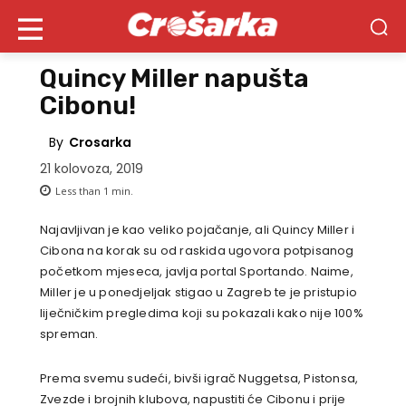
Quincy Miller napušta
Cibonu!
By
Crosarka
21 kolovoza, 2019
Less than 1
min.
Najavljivan je kao veliko pojačanje, ali Quincy Miller i
Cibona na korak su od raskida ugovora potpisanog
početkom mjeseca, javlja portal Sportando. Naime,
Miller je u ponedjeljak stigao u Zagreb te je pristupio
liječničkim pregledima koji su pokazali kako nije 100%
spreman.
Prema svemu sudeći, bivši igrač Nuggetsa, Pistonsa,
Zvezde i brojnih klubova, napustiti će Cibonu i prije