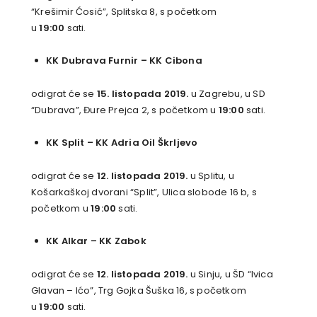
“Krešimir Ćosić”, Splitska 8, s početkom
u
19:00
sati.
KK Dubrava Furnir
–
KK Cibona
odigrat će se
15. listopada 2019.
u Zagrebu, u SD
“Dubrava”, Đure Prejca 2, s početkom u
19:00
sati.
KK Split
–
KK Adria Oil Škrljevo
odigrat će se
12. listopada 2019.
u Splitu, u
Košarkaškoj dvorani “Split”, Ulica slobode 16 b, s
početkom u
19:00
sati.
KK Alkar
–
KK Zabok
odigrat će se
12. listopada 2019.
u Sinju, u ŠD “Ivica
Glavan – Ićo”, Trg Gojka Šuška 16, s početkom
u
19:00
sati.