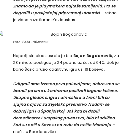
Znamo da je playmakera najteže zamijeniti. I to se
dogodili u posljednjoj pripremnoj utakmic
i – rekao
je vidno razočarani Kazlauskas.
Foto: Saša Trifunovski
Najbolji strijelac susreta je bio
Bojan Bogdanović
, za
23 minute postigao je 24 poena uz šut od 64% dok je
Dario Šarić pružio atraktivnu igru uz 16 koševa.
Odigrali smo izvrsno prvo poluvrijeme, dobro smo se
branili pa smo u kontrama postizali lagane koševe.
Ukupno gledano, igra i atmosfera u Areni bili su
sjajna najava za Svjetsko prvenstvo. Nadam se
dobroj igri i u Španjolskoj. Još kad bi dobili
domaćinstvo Europskog prvenstva, bilo bi odlično.
Sad su naši u Savezu na redu da nešto izlobiraju –
riječi su Bogdanovića.