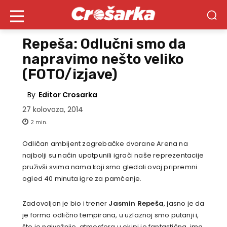
Repeša: Odlučni smo da
napravimo nešto veliko
(FOTO/izjave)
By
Editor Crosarka
27 kolovoza, 2014
2
min.
Odličan ambijent zagrebačke dvorane Arena na
najbolji su način upotpunili igrači naše reprezentacije
pruživši svima nama koji smo gledali ovaj pripremni
ogled 40 minuta igre za pamćenje.
Zadovoljan je bio i trener
Jasmin Repeša
, jasno je da
je forma odlično tempirana, u uzlaznoj smo putanji i,
što je najvažnije, atmosfera u ekipi je fantastična, ima