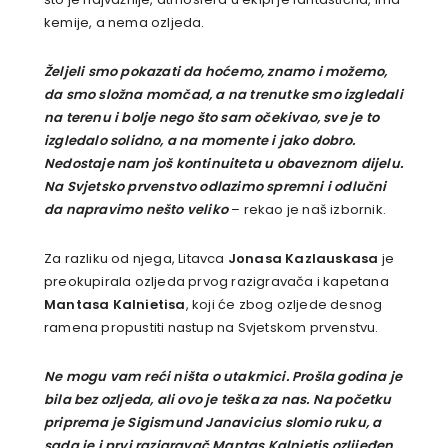
kemije, a nema ozljeda.
Željeli smo pokazati da hoćemo, znamo i možemo,
da smo složna momčad, a na trenutke smo izgledali
na terenu i bolje nego što sam očekivao, sve je to
izgledalo solidno, a na momente i jako dobro.
Nedostaje nam još kontinuiteta u obaveznom dijelu.
Na Svjetsko prvenstvo odlazimo spremni i odlučni
da napravimo nešto veliko
– rekao je naš izbornik.
Za razliku od njega, Litavca
Jonasa Kazlauskasa
je
preokupirala ozljeda prvog razigravača i kapetana
Mantasa Kalnietisa
, koji će zbog ozljede desnog
ramena propustiti nastup na Svjetskom prvenstvu.
Ne mogu vam reći ništa o utakmici. Prošla godina je
bila bez ozljeda, ali ovo je teška za nas. Na početku
priprema je Sigismund Janavicius slomio ruku, a
sada je i prvi razigravač Mantas Kalnietis ozlijeđen.