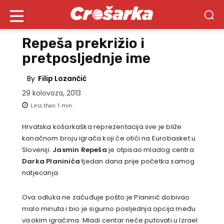
Repeša prekrižio i
pretposljednje ime
By
Filip Lozančić
29 kolovoza, 2013
Less than 1
min.
Hrvatska košarkaška reprezentacija sve je bliže
konačnom broju igrača koji će otići na Eurobasket u
Sloveniji.
Jasmin Repeša
je otpisao mladog centra
Darka Planinića
tjedan dana prije početka samog
natjecanja.
Ova odluka ne začuđuje pošto je Planinić dobivao
malo minuta i bio je sigurno posljednja opcija među
visokim igračima. Mladi centar neće putovati u Izrael