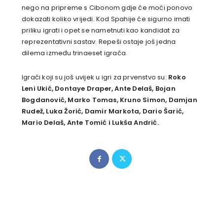
nego na pripreme s Cibonom gdje će moći ponovo
dokazati koliko vrijedi. Kod Spahije će sigurno imati
priliku igrati i opet se nametnuti kao kandidat za
reprezentativni sastav. Repeši ostaje još jedna
dilema između trinaeset igrača.
Igrači koji su još uvijek u igri za prvenstvo su:
Roko
Leni Ukić, Dontaye Draper, Ante Delaš, Bojan
Bogdanović, Marko Tomas, Kruno Simon, Damjan
Rudež, Luka Žorić, Damir Markota, Dario Šarić,
Mario Delaš, Ante Tomić i Lukša Andrić.