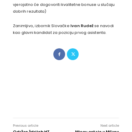
vjerojatno će dogovoriti kvalitetne bonuse u slučaju
dobrih rezultata)
Zanimljivo, izbornik Slovačke
Ivan Rudež
se navodi
kao glavni kandidat za poziciju prvog asistenta.
Previous article
Next article
Održan ždrijeb HT
Micov ostaje u Milanu