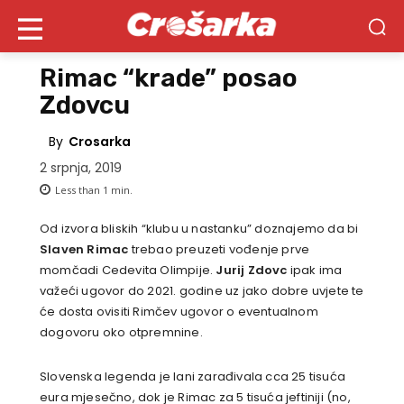
Rimac “krade” posao
Zdovcu
By
Crosarka
2 srpnja, 2019
Less than 1
min.
Od izvora bliskih “klubu u nastanku” doznajemo da bi
Slaven Rimac
trebao preuzeti vođenje prve
momčadi Cedevita Olimpije.
Jurij Zdovc
ipak ima
važeći ugovor do 2021. godine uz jako dobre uvjete te
će dosta ovisiti Rimčev ugovor o eventualnom
dogovoru oko otpremnine.
Slovenska legenda je lani zarađivala cca 25 tisuća
eura mjesečno, dok je Rimac za 5 tisuća jeftiniji (no,