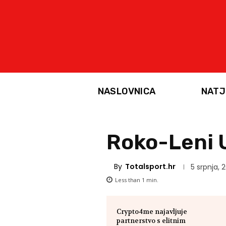
NASLOVNICA
NATJ
Roko-Leni U
By
Totalsport.hr
5 srpnja, 
Less than 1
min.
Crypto4me najavljuje
partnerstvo s elitnim