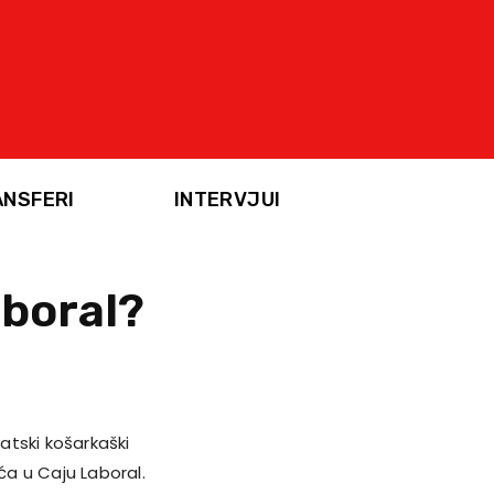
ANSFERI
INTERVJUI
aboral?
atski košarkaški
a u Caju Laboral.