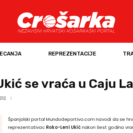
ECANJA
REPREZENTACIJE
TR
kić se vraća u Caju L
2012
Španjolski portal Mundodeportivo.com navodi da se hrv
reprezentativac
Roko-Leni Ukić
nakon šest godina vrać