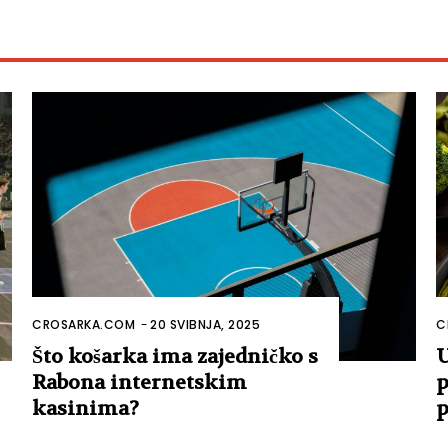
CROSARKA.COM
-
20 SVIBNJA, 2025
C
Što košarka ima zajedničko s
U
Rabona internetskim
p
kasinima?
p