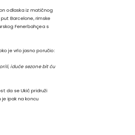
kon odlaska iz matičnog
 put Barcelone, rimske
turskog Fenerbahçea s
ko je vrlo jasno poručio:
ili, iduće sezone bit ću
t da se Ukić pridruži
n je ipak na koncu