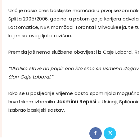
Ukić je nosio dres baskijske momčadi u prvoj sezoni na
Splita 2005/2006. godine, a potom ga je karijera odvela
Lottomatice, NBA momčadi Toronta i Milwaukeeja, te 
kojim se ovog ljeta razišao.
Premda još nema službene obavijesti iz Caje Laboral, Ro
“Ukoliko stave na papir ono što smo se usmeno dogovor
član Caje Laboral.”
Iako se u posljednje vrijeme dosta spominjala mogućnos
hrvatskom izborniku
Jasminu Repeši
u Unicaji, Splićani
izabrao baskijski sastav.