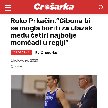
Roko Prkačin:”Cibona bi
se mogla boriti za ulazak
među četiri najbolje
momčadi u regiji”
By
Crosarka
CROSARKA
2 kolovoza, 2020
2
min.