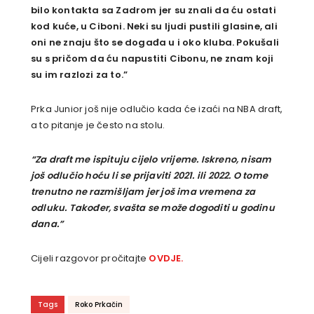
bilo kontakta sa Zadrom jer su znali da ću ostati
kod kuće, u Ciboni. Neki su ljudi pustili glasine, ali
oni ne znaju što se događa u i oko kluba. Pokušali
su s pričom da ću napustiti Cibonu, ne znam koji
su im razlozi za to.”
Prka Junior još nije odlučio kada će izaći na NBA draft,
a to pitanje je često na stolu.
“Za draft me ispituju cijelo vrijeme. Iskreno, nisam
još odlučio hoću li se prijaviti 2021. ili 2022. O tome
trenutno ne razmišljam jer još ima vremena za
odluku. Također, svašta se može dogoditi u godinu
dana.”
Cijeli razgovor pročitajte
OVDJE.
Tags
Roko Prkačin