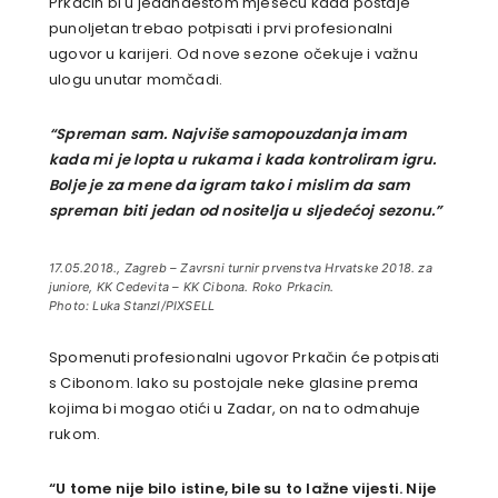
Prkačin bi u jedanaestom mjesecu kada postaje
punoljetan trebao potpisati i prvi profesionalni
ugovor u karijeri. Od nove sezone očekuje i važnu
ulogu unutar momčadi.
“Spreman sam. Najviše samopouzdanja imam
kada mi je lopta u rukama i kada kontroliram igru.
Bolje je za mene da igram tako i mislim da sam
spreman biti jedan od nositelja u sljedećoj sezonu.”
17.05.2018., Zagreb – Zavrsni turnir prvenstva Hrvatske 2018. za
juniore, KK Cedevita – KK Cibona. Roko Prkacin.
Photo: Luka Stanzl/PIXSELL
Spomenuti profesionalni ugovor Prkačin će potpisati
s Cibonom. Iako su postojale neke glasine prema
kojima bi mogao otići u Zadar, on na to odmahuje
rukom.
“U tome nije bilo istine, bile su to lažne vijesti. Nije