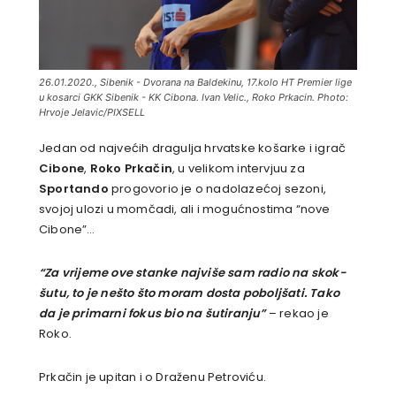
26.01.2020., Sibenik - Dvorana na Baldekinu, 17.kolo HT Premier lige
u kosarci GKK Sibenik - KK Cibona. Ivan Velic., Roko Prkacin. Photo:
Hrvoje Jelavic/PIXSELL
Jedan od najvećih dragulja hrvatske košarke i igrač
Cibone
,
Roko Prkačin
, u velikom intervjuu za
Sportando
progovorio je o nadolazećoj sezoni,
svojoj ulozi u momčadi, ali i mogućnostima “nove
Cibone”…
“Za vrijeme ove stanke najviše sam radio na skok-
šutu, to je nešto što moram dosta poboljšati. Tako
da je primarni fokus bio na šutiranju”
– rekao je
Roko.
Prkačin je upitan i o Draženu Petroviću.