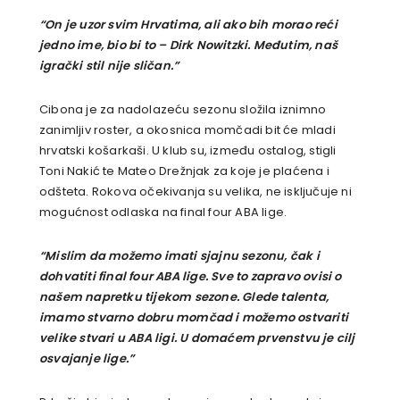
“On je uzor svim Hrvatima, ali ako bih morao reći
jedno ime, bio bi to – Dirk Nowitzki. Međutim, naš
igrački stil nije sličan.”
Cibona je za nadolazeću sezonu složila iznimno
zanimljiv roster, a okosnica momčadi bit će mladi
hrvatski košarkaši. U klub su, između ostalog, stigli
Toni Nakić te Mateo Drežnjak za koje je plaćena i
odšteta. Rokova očekivanja su velika, ne isključuje ni
mogućnost odlaska na final four ABA lige.
“Mislim da možemo imati sjajnu sezonu, čak i
dohvatiti final four ABA lige. Sve to zapravo ovisi o
našem napretku tijekom sezone. Glede talenta,
imamo stvarno dobru momčad i možemo ostvariti
velike stvari u ABA ligi. U domaćem prvenstvu je cilj
osvajanje lige.”