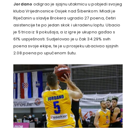
Jordano
odigrao je sjajnu utakmicu u pobjedi svojeg
kluba Vrijednosnice Osijek nad Šibenkom. Mladi je
Riječanin u slavlje Brokera ugradio 27 poena, četiri
asistencije te po jedan skok i ukradenu loptu. Ubacio
je 5 trica iz 9 pokušaja, a iz igre je ukupno gađao s
61% uspješnosti. Sudjelovao je u čak 34.29% svih
poena svoje ekipe, te je u prosjeku ubacivao sjajnih
2.08 poena po upućenom šutu.