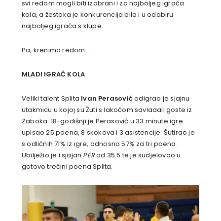
svi redom mogli biti izabrani i za najboljeg igrača
kola, a žestoka je konkurencija bila i u odabiru
najboljeg igrača s klupe.
Pa, krenimo redom….
MLADI IGRAČ KOLA
Veliki talent Splita
Ivan Perasović
odigrao je sjajnu
utakmicu u kojoj su Žuti s lakoćom savladali goste iz
Zaboka. 18-godišnji je Perasović u 33 minute igre
upisao 25 poena, 8 skokova i 3 asistencije. Šutirao je
s odličnih 71% iz igre, odnosno 57% za tri poena.
Ubilježio je i sjajan
PER
od 35.5 te je sudjelovao u
gotovo trećini poena Splita.