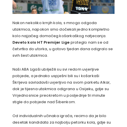
Nakon nekoliko krnjih kola, s mnogo odgoda
utakmica, napokon smo dočekali jedno kompletno
kolo najjačeg domaćeg košarkaškog natjecanja.
Deveto kolo HT Premijer Lige
proteglo nam se od
četvrtka do utorka, u gotovo tjedan dana odigralo se
svih šest utakmica.
Naši ABA Ligaši ubilježili su svi redom uvjerljive
pobjede, a jednako uspješni bili su i košarkaši
Škrljeva savladavši uvjerljivo na svom parketu Alkar,
dok je tijesna utakmica odigrana u Osijeku, gdje su
Vrijednosnice preokretom u posljednje tri minute
stigle do pobjede nad Šibenkom.
Od individualnih učinaka igrača, recimo da je bilo
desetak kandidata za najbolju petorku kola, gdje su