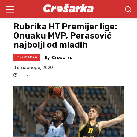
Rubrika HT Premijer lige:
Onuaku MVP, Perasović
najbolji od mladih
By
Crosarka
CROSARKA
11 studenoga, 2020
3
min.