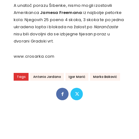
A unatoč porazu Šibenke, nismo mogli izostavili
Amerikanca
Jamesa Freemana
iz najbolje petorke
kola. Njegovih 25 poena 4 skoka, 3 skoka te po jedna
ukradena lopta i blokada na žalost po
Narančaste
nisu bili dovoljni da se izbjegne tijesan poraz u
dvorani Gradski vrt.
www.crosarka.com
Tags
Antonio Jordano
Igor Marić
Marko Baković