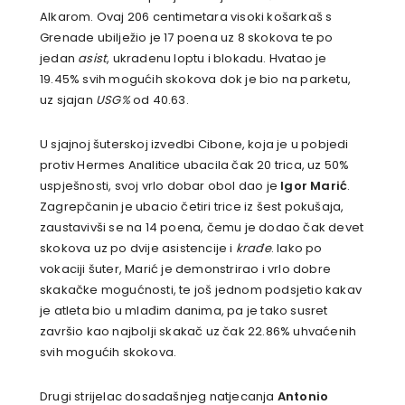
Alkarom. Ovaj 206 centimetara visoki košarkaš s
Grenade ubilježio je 17 poena uz 8 skokova te po
jedan
asist
, ukradenu loptu i blokadu. Hvatao je
19.45% svih mogućih skokova dok je bio na parketu,
uz sjajan
USG%
od 40.63.
U sjajnoj šuterskoj izvedbi Cibone, koja je u pobjedi
protiv Hermes Analitice ubacila čak 20 trica, uz 50%
uspješnosti, svoj vrlo dobar obol dao je
Igor Marić
.
Zagrepčanin je ubacio četiri trice iz šest pokušaja,
zaustavivši se na 14 poena, čemu je dodao čak devet
skokova uz po dvije asistencije i
krađe
. Iako po
vokaciji šuter, Marić je demonstrirao i vrlo dobre
skakačke mogućnosti, te još jednom podsjetio kakav
je atleta bio u mlađim danima, pa je tako susret
završio kao najbolji skakač uz čak 22.86% uhvaćenih
svih mogućih skokova.
Drugi strijelac dosadašnjeg natjecanja
Antonio