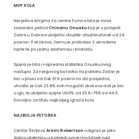
MVP KOLA
Nerješiva enigma za centre Furnira bila je nova
zadarska
petica
Chinanu Onuaku
koji je u pobjedi
Zadra u Dubravi ubilježio
double-double
učinak od 24
poena i 11 skokova, čemu je pridodao 2 ukradene
lopte te po jednu asistenciju i blokadu.
Sjajna je bila i napredna statistika Onuakuovog
nastupa. Za njegovog boravka na parketu Zadar je
bio u plusu od čak 61.9 poena na sto posjedna,
uhvatio je čak 23.8% svih mogućih skokova dok je bio
u igri, te ubilježio sjajne USG% od 33.6 i PER od 44.5.
Dovoljno za titulu najboljeg igrača kola.
NAJBOLJA PETORKA
Centar Škrljeva
Arkim Robertson
odigrao je jako
dobru utakmicu u pobjedi svoje momčadi nad