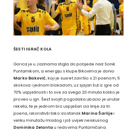
ŠESTI IGRAČ KOLA
Gorica je u Jazinama stigla do pobjede nad Sonik
Puntamikom, a energiju s klupe Bikovima je donio
Marko Baković
, koji je susret završio s 21 poenom, 5
skokova i jednom blokadom, uz sjajan šut iz igre od
70% uspješnosti i to sve za svega 20 minuta koliko je
proveo u igri. Šest svojih pogodaka ubacio je unutar
reketa, te je jednom bio uspješan iza linije za tri
poena, iskoristivši tako izostanak
Marina Šarlije
i
veliku minutažu mladog i još uvijek neiskusnog
Dominika Zelanta
u redovima Puntamičana.