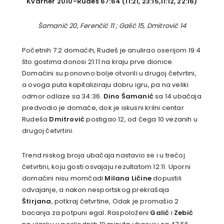
Kvarner 2010-Rudeš 67:64 (11:21, 23:15,11:12, 22:16)
Šamanić 20, Ferenčić 11 ; Galić 15, Dmitrović
14
Početnih 7:2 domaćih, Rudeš je anulirao oserijom 19:4
što gostima donosi 21:11 na kraju prve dionice.
Domaćini su ponovno bolje otvorili u drugoj četvrtini,
a ovoga puta kapitaliziraju dobru igru, pa na veliki
odmor odlaze sa 34:36.
Dino Šamanić
sa 14 ubačaja
predvodio je domaće, dok je iskusni krilni centar
Rudeša
Dmitrović
postigao 12, od čega 10 vezanih u
drugoj četvrtini.
Trend niskog broja ubačaja nastavio se i u trećoj
četvrtini, koju gosti osvajaju rezultatom 12:11. Uporni
domaćini nisu momčadi
Milana Ličine
dopustili
odvajanje, a nakon nesportskog prekrašaja
Štirjana
, potkraj četvrtine, Odak je promašio 2
bacanja za potpuni egal. Raspoloženi
Galić
i
Zebić