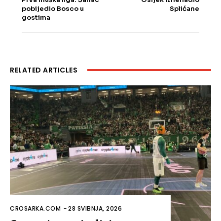
pobijedio Bosco u
Splićane
gostima
RELATED ARTICLES
CROSARKA.COM
-
28 SVIBNJA, 2026