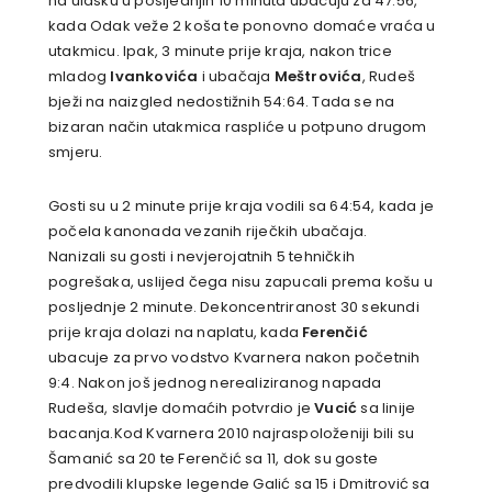
na ulasku u posljednjih 10 minuta ubacuju za 47:56,
kada Odak veže 2 koša te ponovno domaće vraća u
utakmicu. Ipak, 3 minute prije kraja, nakon trice
mladog
Ivankovića
i ubačaja
Meštrovića
, Rudeš
bježi na naizgled nedostižnih 54:64. Tada se na
bizaran način utakmica raspliće u potpuno drugom
smjeru.
Gosti su u 2 minute prije kraja vodili sa 64:54, kada je
počela kanonada vezanih riječkih ubačaja.
Nanizali su gosti i nevjerojatnih 5 tehničkih
pogrešaka, uslijed čega nisu zapucali prema košu u
posljednje 2 minute. Dekoncentriranost 30 sekundi
prije kraja dolazi na naplatu, kada
Ferenčić
ubacuje za prvo vodstvo Kvarnera nakon početnih
9:4. Nakon još jednog nerealiziranog napada
Rudeša, slavlje domaćih potvrdio je
Vucić
sa linije
bacanja.Kod Kvarnera 2010 najraspoloženiji bili su
Šamanić sa 20 te Ferenčić sa 11, dok su goste
predvodili klupske legende Galić sa 15 i Dmitrović sa