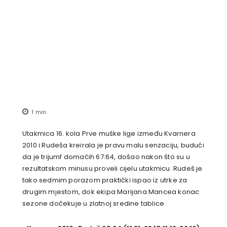
1
min.
Utakmica 16. kola Prve muške lige između Kvarnera
2010 i Rudeša kreirala je pravu malu senzaciju, budući
da je trijumf domaćih 67:64, došao nakon što su u
rezultatskom minusu proveli cijelu utakmicu. Rudeš je
tako sedmim porazom praktički ispao iz utrke za
drugim mjestom, dok ekipa Marijana Mancea konac
sezone dočekuje u zlatnoj sredine tablice.