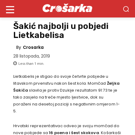
Šakić najbolji u pobjedi
Lietkabelisa
By
Crosarka
28 listopada, 2019
Less than 1
min.
Lietkabelis je stigao do svoje četvrte pobjede u
litavskom prvenstvu nakon šest kola. Momčad
Željka
Šakića
slavila je protiv Dzukije rezultatom 91:73 te je
tako zasjela na treće mjesto ljestvice, dok su
poraženi na desetoj poziciji s negativnim omjerom 1-
5.
Hrvatski reprezentativac odveo je svoju momčad do
nove pobjede sa
16 poena i šest skokova
. Košarkaši