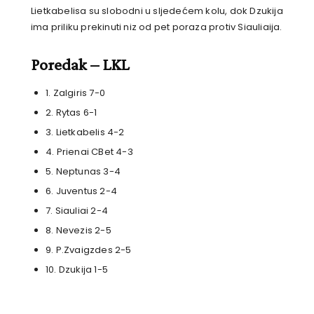
Lietkabelisa su slobodni u sljedećem kolu, dok Dzukija
ima priliku prekinuti niz od pet poraza protiv Siauliaija.
Poredak – LKL
1.
Zalgiris
7-0
2.
Rytas
6-1
3.
Lietkabelis
4-2
4.
Prienai CBet
4-3
5.
Neptunas
3-4
6.
Juventus
2-4
7.
Siauliai
2-4
8.
Nevezis
2-5
9. P.Zvaigzdes
2-5
10. Dzukija
1-5