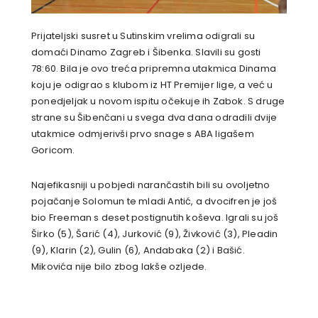
Prijateljski susret u Sutinskim vrelima odigrali su
domaći Dinamo Zagreb i Šibenka. Slavili su gosti
78:60. Bila je ovo treća pripremna utakmica Dinama
koju je odigrao s klubom iz HT Premijer lige, a već u
ponedjeljak u novom ispitu očekuje ih Zabok. S druge
strane su Šibenčani u svega dva dana odradili dvije
utakmice odmjerivši prvo snage s ABA ligašem
Goricom.
Najefikasniji u pobjedi narančastih bili su ovoljetno
pojačanje Solomun te mladi Antić, a dvocifren je još
bio Freeman s deset postignutih koševa. Igrali su još
Širko (5), Šarić (4), Jurković (9), Živković (3), Pleadin
(9), Klarin (2), Gulin (6), Andabaka (2) i Bašić.
Mikovića nije bilo zbog lakše ozljede.