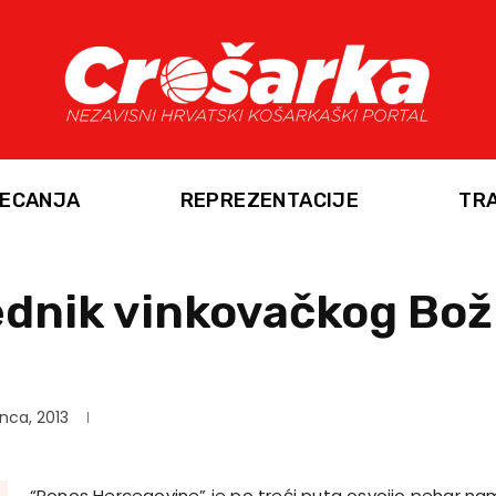
ECANJA
REPREZENTACIJE
TR
ednik vinkovačkog Bo
inca, 2013
“Ponos Hercegovine” je po treći puta osvojio pehar na