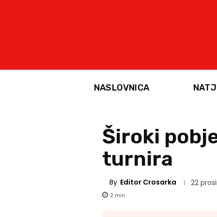
NASLOVNICA
NATJ
Široki pobj
turnira
By
Editor Crosarka
22 pros
2
min.