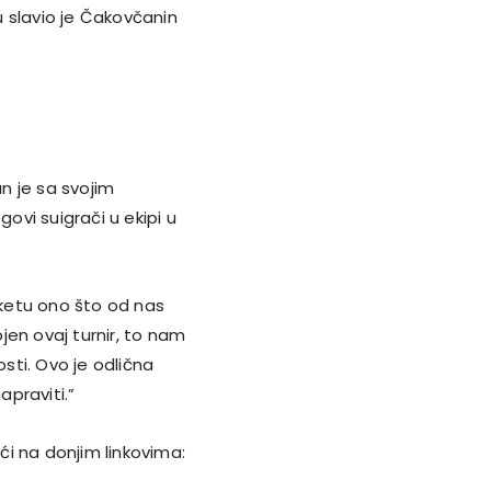
u slavio je Čakovčanin
an je sa svojim
govi suigrači u ekipi u
ketu ono što od nas
ojen ovaj turnir, to nam
ti. Ovo je odlična
praviti.”
i na donjim linkovima: