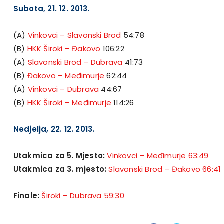
Subota, 21. 12. 2013.
(A)
Vinkovci – Slavonski Brod
54:78
(B)
HKK Široki – Đakovo
106:22
(A)
Slavonski Brod – Dubrava
41:73
(B)
Đakovo – Međimurje
62:44
(A)
Vinkovci – Dubrava
44:67
(B)
HKK Široki – Međimurje
114:26
Nedjelja, 22. 12. 2013.
Utakmica za 5. Mjesto:
Vinkovci – Međimurje 63:49
Utakmica za 3. mjesto:
Slavonski Brod – Đakovo 66:41
Finale:
Široki – Dubrava 59:30