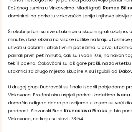
Božićnog turnira u Vinkovcima. Mladi igrači
Romea Bili
dominirali na parketu vinkovačkih Lenija i njihovo slavlje
Širokobriježani su sve utakmice u skupini igrali ozbiljno,
minute, i bez obzira na visoke razlike na kraju utakmice 
uživati u dobrim i atraktivnim potezima. U prvoj utakmi
parirali prvih pet minuta, čak su i vodili 10:9, no nakon to
tek 11 poena. Čakovčani su još gore prošli, na završetku je
utakmici za drugo mjesto skupine A su izgubili od Đakov
U drugoj grupi Dubravaši su finale izborili pobjedama pr
Vinkovaca. Brođani nisu uspjeli parirati kadetima
Ivana 
domaćin odigrao dobro poluvrijeme u kojem su veći di
prednost. Slavonski Brod
Krunoslava Rimca
je bio puno
Vinkovaca, na kraju su slavili 78:54.