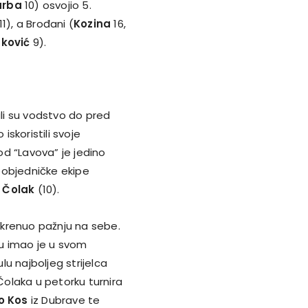
arba
10) osvojio 5.
11), a Brođani (
Kozina
16,
ković
9).
ali su vodstvo do pred
iskoristili svoje
kod “Lavova” je jedino
pobjedničke ekipe
 Čolak
(10).
 skrenuo pažnju na sebe.
ju imao je u svom
u najboljeg strijelca
 Čolaka u petorku turnira
o Kos
iz Dubrave te