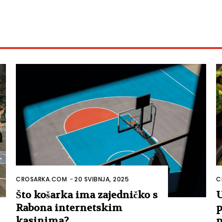
CROSARKA.COM
-
20 SVIBNJA, 2025
C
Što košarka ima zajedničko s
U
Rabona internetskim
p
kasinima?
p