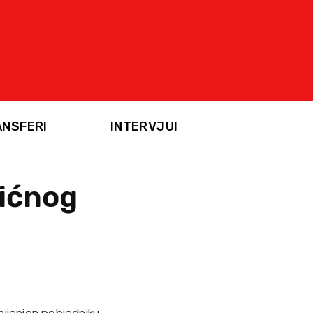
ANSFERI
INTERVJUI
žićnog
mijenjen pobjedniku