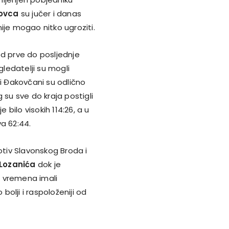
novca
su jučer i danas
 nije mogao nitko ugroziti.
 od prve do posljednje
gledatelji su mogli
ci Đakovčani su odlično
g su sve do kraja postigli
 bilo visokih 114:26, a u
a 62:44.
otiv Slavonskog Broda i
Lozanića
dok je
o vremena imali
 bolji i raspoloženiji od