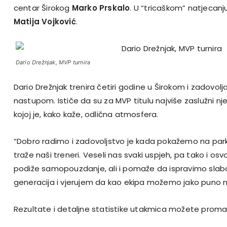
centar Širokog
Marko Prskalo
. U “tricaškom” natjecanj
Matija Vojković
.
Dario Drežnjak, MVP turnira
Dario Drežnjak trenira četiri godine u Širokom i zadovolj
nastupom. Ističe da su za MVP titulu najviše zaslužni nje
kojoj je, kako kaže, odlična atmosfera.
“Dobro radimo i zadovoljstvo je kada pokažemo na par
traže naši treneri. Veseli nas svaki uspjeh, pa tako i osv
podiže samopouzdanje, ali i pomaže da ispravimo slabos
generacija i vjerujem da kao ekipa možemo jako puno na
Rezultate i detaljne statistike utakmica možete promać