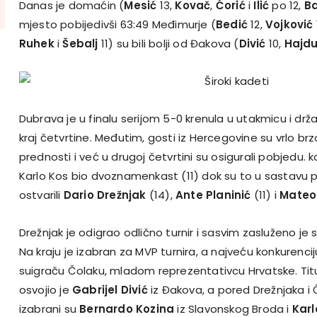
Danas je domaćin (
Mesić
13,
Kovač
,
Ćorić
i
Ilić
po 12,
B
mjesto pobijedivši 63:49 Međimurje (
Bedić
12,
Vojković
Ruhek
i
Šebalj
11) su bili bolji od Đakova (
Divić
10,
Hajdu
Dubrava je u finalu serijom 5-0 krenula u utakmicu i drž
kraj četvrtine. Međutim, gosti iz Hercegovine su vrlo brzo 
prednosti i već u drugoj četvrtini su osigurali pobjedu. 
Karlo Kos bio dvoznamenkast (11) dok su to u sastavu 
ostvarili
Dario Drežnjak
(14),
Ante Planinić
(11) i
Mateo
Drežnjak je odigrao odlično turnir i sasvim zasluženo je
Na kraju je izabran za MVP turnira, a najveću konkurenci
suigraču Čolaku, mladom reprezentativcu Hrvatske. Titul
osvojio je
Gabrijel Divić
iz Đakova
, a pored Drežnjaka i
izabrani su
Bernardo Kozina
iz Slavonskog Broda i
Karl