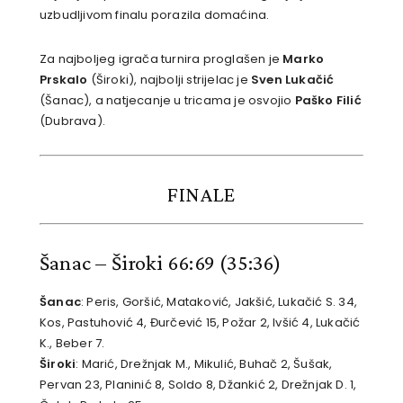
uzbudljivom finalu porazila domaćina.
Za najboljeg igrača turnira proglašen je
Marko
Prskalo
(Široki), najbolji strijelac je
Sven Lukačić
(Šanac), a natjecanje u tricama je osvojio
Paško Filić
(Dubrava).
FINALE
Šanac – Široki 66:69
(35:36)
Šanac
: Peris, Goršić, Mataković, Jakšić, Lukačić S. 34,
Kos, Pastuhović 4, Đurčević 15, Požar 2, Ivšić 4, Lukačić
K., Beber 7.
Široki
: Marić, Drežnjak M., Mikulić, Buhač 2, Šušak,
Pervan 23, Planinić 8, Soldo 8, Džankić 2, Drežnjak D. 1,