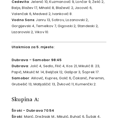
Cedevita
: Jelenić 10, Kuzmanović 9, Lončar 9, Zelić 2,
Balja, Blažev 17, Mihalić 8, Blažević 2, Jacović 6,
Valenčak 6, Medved 2, Ivanković 8.
Vodno Sans
: Janru 13, Sotirov, Lozanovski 2,
Gorgijevski 4, Temelkov 7, Gigovski 2, Standeski 2,
Lazarovski 2, Vikov 10.
Utakmica za 5. mjesto:
Dubrava – Samobor 98:45
Dubrava
: Jolić 4, Sedlo, Filić 4, Kos 21, Mikulić B. 23,
Papić, Mikulić M. 14, Beljčak 12, Gašpar 3, Šoprek 17.
Samobor
: Alilović, Kupres, Golić 6, Čakanić, Peremin,
Grubešić 13, Matijaščić 13, Živković 11, Kumerički 2.
Skupina A:
Široki – Dubrava 70:54
Široki
: Marić, Drežnjak M., Mikulić, Buhač 6, Šušak 4,