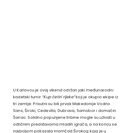
U Karlovcu je ovaj vikend održan jaki međunarodni
kadetski turnir
“Kup četiri rijeke”
koji je okupio ekipe iz
tri zemlje. Prisutni su bili prvak Makedonije Vodno
Sans, Široki, Cedevita, Dubrava, Samobor i domaćin
Šanac. Solidno popunjene tribine mogle su uživati u
odličnim predstavama mladih igrača, a na koncu se
najboljom pokazala momčad Širokog koja je u