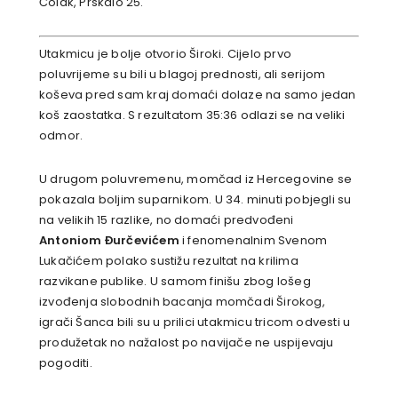
Čolak, Prskalo 25.
Utakmicu je bolje otvorio Široki. Cijelo prvo
poluvrijeme su bili u blagoj prednosti, ali serijom
koševa pred sam kraj domaći dolaze na samo jedan
koš zaostatka. S rezultatom 35:36 odlazi se na veliki
odmor.
U drugom poluvremenu, momčad iz Hercegovine se
pokazala boljim suparnikom. U 34. minuti pobjegli su
na velikih 15 razlike, no domaći predvođeni
Antoniom Đurčevićem
i fenomenalnim Svenom
Lukačićem polako sustižu rezultat na krilima
razvikane publike. U samom finišu zbog lošeg
izvođenja slobodnih bacanja momčadi Širokog,
igrači Šanca bili su u prilici utakmicu tricom odvesti u
produžetak no nažalost po navijače ne uspijevaju
pogoditi.