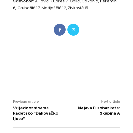
Samobor
: Alilović, Kupres 7, Golić, Čakanić, Peremin
6, Grubešić 17, Matijaščić 12, Živković 15.
Previous article
Next article
Vrijednosnicama
Najava Eurobasketa:
kadetsko “Đakovačko
Skupina A
ljeto”