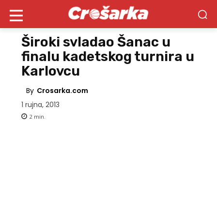
Široki svladao Šanac u
finalu kadetskog turnira u
Karlovcu
By
Crosarka.com
1 rujna, 2013
2
min.