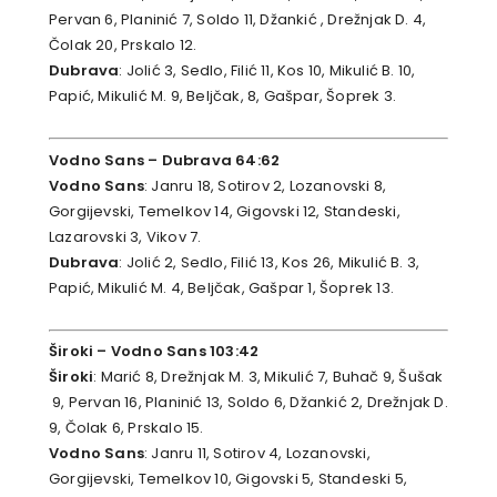
Pervan 6, Planinić 7, Soldo 11, Džankić , Drežnjak D. 4,
Čolak 20, Prskalo 12.
Dubrava
: Jolić 3, Sedlo, Filić 11, Kos 10, Mikulić B. 10,
Papić, Mikulić M. 9, Beljčak, 8, Gašpar, Šoprek 3.
Vodno Sans – Dubrava 64:62
Vodno Sans
: Janru 18, Sotirov 2, Lozanovski 8,
Gorgijevski, Temelkov 14, Gigovski 12, Standeski,
Lazarovski 3, Vikov 7.
Dubrava
: Jolić 2, Sedlo, Filić 13, Kos 26, Mikulić B. 3,
Papić, Mikulić M. 4, Beljčak, Gašpar 1, Šoprek 13.
Široki – Vodno Sans 103:42
Široki
: Marić 8, Drežnjak M. 3, Mikulić 7, Buhač 9, Šušak
9, Pervan 16, Planinić 13, Soldo 6, Džankić 2, Drežnjak D.
9, Čolak 6, Prskalo 15.
Vodno Sans
: Janru 11, Sotirov 4, Lozanovski,
Gorgijevski, Temelkov 10, Gigovski 5, Standeski 5,