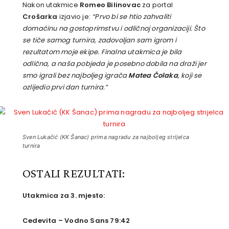
Nakon utakmice
Romeo Bilinovac
za portal
Crošarka
izjavio je:
“Prvo bi se htio zahvaliti
domaćinu na gostoprimstvu i odličnoj organizaciji. Što
se tiče samog turnira, zadovoljan sam igrom i
rezultatom moje ekipe. Finalna utakmica je bila
odlična, a naša pobjeda je posebno dobila na draži jer
smo igrali bez najboljeg igrača
Matea Čolaka
,
koji se
ozlijedio prvi dan turnira.”
Sven Lukačić (KK Šanac) prima nagradu za najboljeg strijelca
turnira
OSTALI REZULTATI:
Utakmica za 3. mjesto:
Cedevita – Vodno Sans 79:42